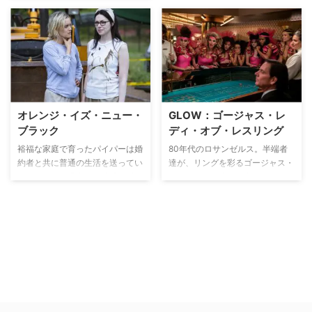
オレンジ・イズ・ニュー・
GLOW：ゴージャス・レ
ブラック
ディ・オブ・レスリング
裕福な家庭で育ったパイパーは婚
80年代のロサンゼルス。半端者
約者と共に普通の生活を送ってい
達が、リングを彩るゴージャス・
た。しかし、過去に同性愛関係に
レディとして生まれ変わる。『オ
あった元恋人のアレックスが捕ま
レンジ・イズ・ニュー・ブラッ
ったことで生活は一変。当時、彼
ク』の制作陣が贈るコメディ作
女のために麻薬密輸に関わってい
品。
た罪で女子刑務所に収監されてし
まう。順風満帆だった彼女を待ち
受けていたのは、いじめ、人種差
別、同性愛、SEX、裏切りだらけ
の未だかつて見たことのないとん
でもない世界だった。