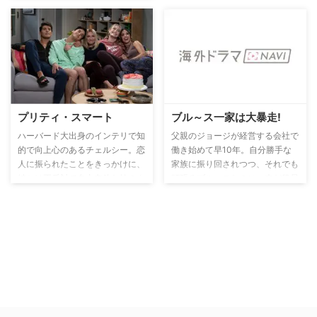
体験談を語る。レインボーの両親
はヒッピーの共同体から郊外への
引っ越しを決意。両親が新生活に
苦労する一方で、レインボーら子
どもたちは白人とも黒人とも認識
されない学校生活に直面する。
プリティ・スマート
ブル～ス一家は大暴走!
ハーバード大出身のインテリで知
父親のジョージが経営する会社で
的で向上心のあるチェルシー。恋
働き始めて早10年。自分勝手な
人に振られたことをきっかけに、
家族に振り回されつつ、それでも
姉とは正反対で自由奔放な妹のク
頑張るブルースなのに、未だ役員
レアの住む家に引っ越すことに。
に昇進する気配もなし！ そんな
エキセントリックな3人のルーム
父親に反発しつつも、「いつかは
メイトに囲まれ、新たな生活がス
きっと！」と、信じて明日に期待
タートする。
をつなぐのが甘チャンで末っ子の
ブルース。そして、彼のその甘さ
と優しさにつけ込もうとする一族
が織りなすドタバタコメディ。