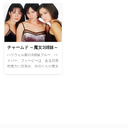
チャームド ～魔女3姉妹～
ハリウェル家の3姉妹プルー、パ
イパー、フィービーは、ある日突
然魔力に目覚め、自分たちが魔女
の家系であることを知る。その魔
力ゆえに仕事や恋など、日常生活
では悩むことばかりだが、共に助
け合いながら成長し、魔女として
善人を守りながら悪魔との戦いに
も挑む。