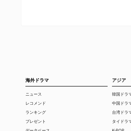
たことから、17歳の美少女ロージーの
失踪事件を担当することになってしま
う。後任のホールダーと共に、一見あ
りふれた殺人事件のように思えたこの
事件を追う。その頃、ロージーが通っ
ていた高校では、市長選に立候補して
いた市会議員のリッチモンドと現職市
長との討論会が行われようとしてい
た。事態を重く見たリッチモンドは討
論会の中止を決断する。捜査が進むに
連れ政治家や警察関係者、被害者遺族
や友人たちをも巻き込み、複雑な人間
模様が浮かび上がってくる。
海外ドラマ
アジア
ニュース
韓国ドラ
レコメンド
中国ドラ
ランキング
台湾ドラ
プレゼント
タイドラ
データベース
K-POP