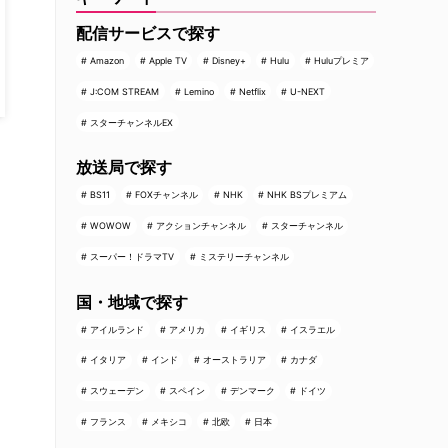
配信サービスで探す
Amazon
Apple TV
Disney+
Hulu
Huluプレミア
J:COM STREAM
Lemino
Netflix
U-NEXT
スターチャンネルEX
放送局で探す
BS11
FOXチャンネル
NHK
NHK BSプレミアム
WOWOW
アクションチャンネル
スターチャンネル
スーパー！ドラマTV
ミステリーチャンネル
国・地域で探す
アイルランド
アメリカ
イギリス
イスラエル
イタリア
インド
オーストラリア
カナダ
スウェーデン
スペイン
デンマーク
ドイツ
フランス
メキシコ
北欧
日本