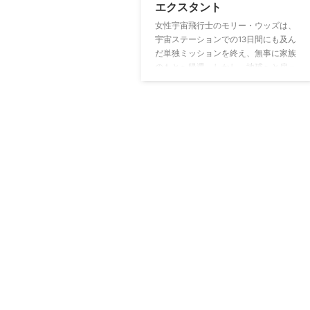
エクスタント
女性宇宙飛行士のモリー・ウッズは、
宇宙ステーションでの13日間にも及ん
だ単独ミッションを終え、無事に家族
のもとへ帰還。しかし、地球へと戻っ
た彼女はなぜか、妊娠していることが
発覚する。一方、夫のジョンは、人間
と同じ特性を持ったアンドロイドの開
発に成功するも、彼の研究を日本人大
富豪のヤスモトが虎視眈々と狙ってい
るのだった…。