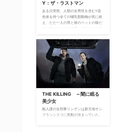
Y：ザ・ラストマン
ある日突然、人類の全男性を含むY染
色体を持つ全ての哺乳類動物が死に絶
え、ただ一人の男と彼のペットの猿だ
けが残された終末世界。女性だけが生
き残り世界が混乱する中、ただひとり
男性として生き残ったヨリック・ブラ
ウン。なぜ彼だけが生き残ってしまっ
たのか…？ 残された人々は新しい世界
でどのように生きていくのか…？
THE KILLING ～闇に眠る
美少女
殺人課の女刑事リンデンは新天地サン
フランシスコに異動が決まっていた。
だが、シアトルでの勤務最終日に血だ
らけのセーターとATMカードを発見し