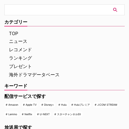
クーパー、Mr.Cが存在してい
た。この男は冷酷で殺人を繰り返
していたが、その目的とは一
体？ また、ツイン・ピークスで
カテゴリー
は懐かしい顔ぶれが揃う中、クー
パーに関する重要な情報がホーク
TOP
保安官補に届き、新たな捜査が開
ニュース
始される…。
レコメンド
ランキング
プレゼント
海外ドラマデータベース
キーワード
配信サービスで探す
Amazon
Apple TV
Disney+
Hulu
Huluプレミア
J:COM STREAM
Lemino
Netflix
U-NEXT
スターチャンネルEX
放送局で探す