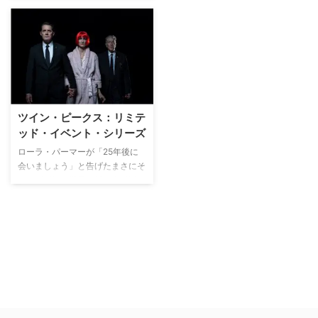
は地元の高校に通う17歳のロー
ラ・パーマー｡検死の結果､彼女は
死の12時間前に少なくとも3人の
男と性交渉があり､ドラッグの常
習者であった。事実が判明する。
町でも評判の優等生だった彼女の
身に何が起きたのか？事件解決の
為に派遣されたFBI特別捜査官ク
ーパーは地元保安官ハリー・トル
ツイン・ピークス：リミテ
ーマンと協力していくつかの謎め
ッド・イベント・シリーズ
いた手がかりを発見する。しかし
ローラ・パーマーが「25年後に
操作が進むに連れ、ローラを巡る
会いましょう」と告げたまさにそ
人々の意外な一面が明らかとな
の”25年後”の世界を描く復活版。
り、事件はさらに複雑な様相を呈
世界が熱望した本作では、クーパ
していく。
ー捜査官は異空間にいた。そこで
巨人と不可解な会話を交わし、新
たな異空間へと飛ばされる。そし
てブラック・ロッジにいるクーパ
ーの前にはローラ・パーマーが現
れ、彼の耳元で何かを囁く 。い
っぽう現実世界には、長い髪にレ
ザージャケットを着たもう一人の