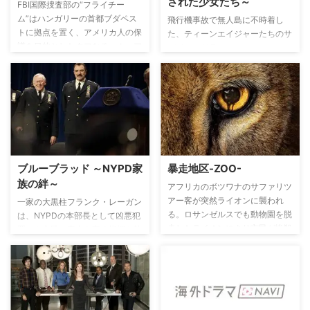
された少女たち～
ることで、医師として、そして人
FBI国際捜査部の“フライチー
間としても成長していく姿を描
ム”はハンガリーの首都ブダペス
飛行機事故で無人島に不時着し
く。
トに拠点を置く、アメリカ人の保
た、ティーンエイジャーたちのサ
護を目的としたタフなチーム。ア
バイバルドラマ。
メリカ人が関わる、もしくは巻き
込まれた犯罪を調べるべく、ヨー
ロッパ各地で各国の捜査機関と協
力し合い、事件を解決に導く。
様々な犯罪やテロの脅威に直面す
るだけでなく、祖国と異なる文
化・言語の壁を乗り越える困難
さ、そして時には外交・政治の問
ブルーブラッド ～NYPD家
暴走地区-ZOO-
題が立ちふさがりながらも、ヨー
族の絆～
ロッパ各地で起こるさまざまな事
アフリカのボツワナのサファリツ
件に挑む。
アー客が突然ライオンに襲われ
一家の大黒柱フランク・レーガン
る。ロサンゼルスでも動物園を脱
は、NYPDの本部長として凶悪犯
走したライオンにより市民が惨殺
罪から市民の安全を守る指揮を執
される。ジャーナリストのジェイ
り、型破りな長男のダニー刑事は
ミーは巨大バイオ企業レイデン社
正義のためにルールを越えて突進
の関与を疑い、獣医病理学者ミッ
していく。弁護士志望だった末っ
チに協力を要請するが、その間に
子のジェイミーもあることから警
もさまざまな動物が異常行動を見
察を志し、街をパトロールする新