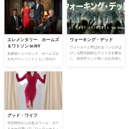
査に加わる。すると捜査上にウォ
た彼は、レッド・ジョンを捕らえ
ルター・ビショップ博士という、
るために犯罪コンサルタントとし
フリンジ・サイエンス（非主流科
てCBI（カリフォルニア州捜査
学）の天才博士の名が浮き上が
局）に加わる。犯罪者の心を見抜
る。しかし、博士は17年間ある施
いて、型破りな方法で数々の凶悪
設に収容されており、博士に相談
事件の真相を暴いていく。
できる唯一の手段は、疎遠になっ
エレメンタリー ホームズ
ウォーキング・デッド
ていた博士の息子のピーターに協
＆ワトソン in NY
力を頼むことだった。IQ190の天
ウォーカーと呼ばれるゾンビがは
才ピーターをなんとか説き伏せ、
びこる黙示録的なアメリカを舞台
名探偵シャーロック・ホームズが
オリビア、ウォルター、ピーター
に、保安官リック率いる生存者た
女性のワトソンとともに現代の
の3人は事件を追う。そして、死
ちが、安住の地を求めて恐怖に立
NYを舞台に難事件に挑む全米大
のフライトで起きた事が、さらに
ち向かう姿を描くヒューマン・ド
ヒットのスタイリッシュな痛快犯
巨大で衝撃的な真実の氷山の一角
ラマ。
罪ミステリードラマ。
に過ぎないと知るのだった…。
グッド・ワイフ
学生時代からの友人ウィル・ガー
ドナーの誘いで「ロックハート・