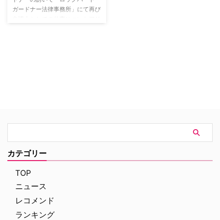
ガードナー法律事務所」にて再び
弁護士としての仕事についたアリ
シア。夫の逮捕のことで冷ややか
な視線を浴びつつも、アリシアは
持ち前の才覚を発揮し依頼人を弁
護することに専念。一歩一歩着実
に進んでいく。ウィルと共同経営
者で女性の凄腕弁護士ダイアン・
ロックハートや、美人な調査スタ
ッフのカリンダ・シャルマ、そし
てアリシアよりもかなり年下だけ
れど同期入社となるケイリー・ア
ゴスら法律事務所の人物たちとの
協力、信頼、そして駆け引きや裏
切りなど、様々な人間関係が交錯
カテゴリー
しながら、事件と陰謀が展開して
いく。
TOP
ニュース
レコメンド
ランキング