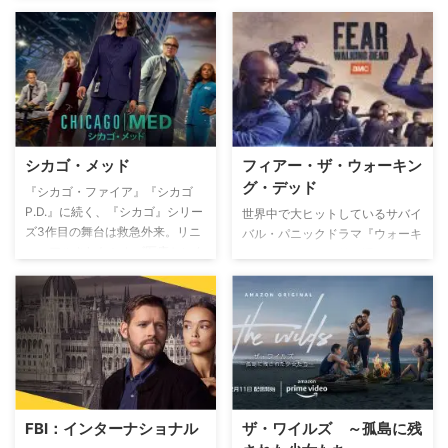
が、通称”OA”こと中東系の元潜
入捜査官ジダン（ジーコ）とコン
ビを組み、テロ・誘拐など一刻一
秒を争う緊急事態に挑む。
シカゴ・メッド
フィアー・ザ・ウォーキン
グ・デッド
『シカゴ・ファイア』『シカゴ
P.D.』に続く、『シカゴ』シリー
世界中で大ヒットしているサバイ
ズ3作目の舞台は救急外来。リニ
バル・パニックドラマ『ウォーキ
ューアルされたシカゴ医療センタ
ング・デッド』の前日譚にあたる
ー救急外来を舞台に、大富豪の御
スピンオフ。米カリフォルニア州
曹司で才能あふれる外科医コナ
を舞台に、『ウォーキング・デッ
ー・ローズ（コリン・ドネル）、
ド』と同じようにゾンビが大発生
シカゴ警察特捜班のジェイの兄で
した終末世界の様子が、新たな家
患者を第一に考える内科医ウィ
族の目線を通して描かれる。問題
ル・ハルステッド（ニック・ゲル
を抱えていたこの家族は、世界の
ファス）、夫を亡くした女医のナ
絶望的に事態に直面し、団結して
タリー・マニング（トーレイ・デ
生き延びていく。
FBI：インターナショナル
ザ・ワイルズ ～孤島に残
ヴィート）らが様々な患者と接す