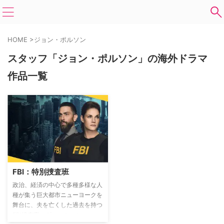
HOME
>
ジョン・ポルソン
スタッフ「ジョン・ポルソン」の海外ドラマ
作品一覧
FBI：特別捜査班
政治、経済の中心で多種多様な人
種が集う巨大都市ニューヨークを
舞台に、夫を亡くした過去を持つ
FBI捜査官マギー（ミッシー）