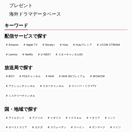
プレゼント
海外ドラマデータベース
キーワード
配信サービスで探す
Amazon
Apple TV
Disney+
Hulu
Huluプレミア
J:COM STREAM
Lemino
Netflix
U-NEXT
スターチャンネルEX
放送局で探す
BS11
FOXチャンネル
NHK
NHK BSプレミアム
WOWOW
アクションチャンネル
スターチャンネル
スーパー！ドラマTV
ミステリーチャンネル
国・地域で探す
アイルランド
アメリカ
イギリス
イスラエル
イタリア
インド
オーストラリア
カナダ
スウェーデン
スペイン
デンマーク
ドイツ