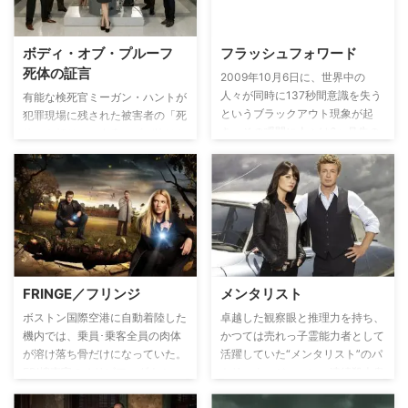
せ、世界中で人間を襲い始める。
米警官に。だが、刑事だった次男
動物行動学者のジャクソン、ジェ
ジョーの死に絡んで、ジェイミー
イミー、ジャクソンの親友のエイ
がNYPD内の秘密結社を追い始め
ボディ・オブ・プルーフ
フラッシュフォワード
ブラハム、分析官のクロエ、そし
てから、疑惑と危険が一家を襲
死体の証言
てミッチの5人が謎の組織に集め
う…。
2009年10月6日に、世界中の
られ、凶暴化した動物たちの暴走
人々が同時に137秒間意識を失う
有能な検死官ミーガン・ハントが
を食い止める使命を担う。動物た
というブラックアウト現象が起
犯罪現場に残された被害者の「死
ちと人間の攻防のみならず、巨大
き、その瞬間に人々は6ヶ月先の
体」を頼りに、自身のずば抜けた
企業の陰謀解明に急ぐ5人は果た
2010年4月29日の未来を見るこ
直感と医学知識で事件の謎を解い
して世界を救えるのか？
とに。見た未来を実現させようと
ていく検死クライム・ミステリ
する人、防ごうとする人などの思
ー。かつては優秀な脳神経外科医
いが交錯して、「既に見た未来」
だったミーガンは車の衝突事故に
は刻々と近づいてきて…。
遭い、事故の後遺症で右手が痺れ
る状態になり脳神経外科医のキャ
リアを諦め、検死官となる。挫折
感の中、“犯罪犠牲者の遺体は事
FRINGE／フリンジ
メンタリスト
件を語る”という信念のもと、豊
富な医療知識と優れた洞察力を武
ボストン国際空港に自動着陸した
卓越した観察眼と推理力を持ち、
器に、緻密に執念深く事件の手が
機内では、乗員･乗客全員の肉体
かつては売れっ子霊能力者として
かりを見つけていく。
が溶け落ち骨だけになっていた。
活躍していた“メンタリスト”のパ
FBI捜査官のオリビア・ダナム
トリック・ジェーン。連続殺人鬼
は、相棒スコット捜査官と共に捜
レッド・ジョンに妻子を殺害され