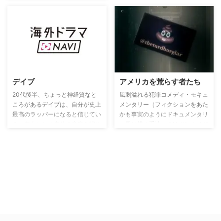
デイブ
アメリカを荒らす者たち
20代後半、ちょっと神経質なと
風刺溢れる犯罪コメディ・モキュ
ころがあるデイブは、自分が史上
メンタリー（フィクションをあた
最高のラッパーになると信じてい
かも事実のようにドキュメンタリ
る。友人たちに自分の音楽を認め
ー風に描く手法）のNetflixオリジ
てもらい、彼らの助けを借りなが
ナルドラマ。ある日、駐車場に停
ら、世界に認められるラッパーを
められていた教員の車に卑猥な落
目指す。
書きが描かれる事件が発生。落書
きの常習犯であるディランが真っ
先に容疑者として挙げられるが、
彼がとある証拠をもとに無実を訴
えたことで放送研究会のピーター
が立ち上がり、真犯人を追求して
いく――。