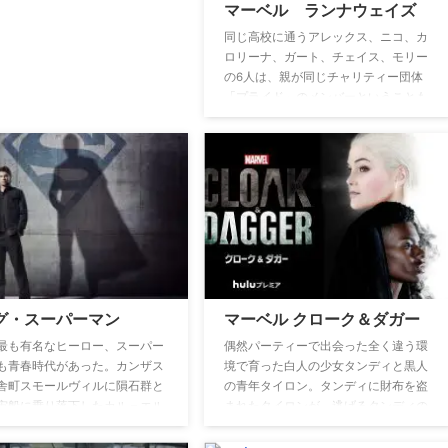
マーベル ランナウェイズ
同じ高校に通うアレックス、ニコ、カ
ロリーナ、ガート、チェイス、モリー
の6人は、親が同じチャリティー団体
「プライド」のメンバーということも
あり、幼い頃からの友人だ。しかし、
ある事件をきっかけに疎遠になってし
まう。年に一度の「プライド」会合で
久しぶり集まった6人。アレックスの
父親が隠している高級な酒を皆で探し
ていると、偶然秘密の通路を見つけて
しまい、赤いローブを着た親たちが怪
しげな儀式をしている場を目撃してし
まう。そこで同じ学校の生徒が生贄の
ように扱われているのを目撃した6人
グ・スーパーマン
マーベル クローク＆ダガー
は「プライド」が悪の組織だったこと
を知る。その場から逃げ出そうとした
最も有名なヒーロー、スーパー
偶然パーティーで出会った全く違う環
が扉が閉まっていて開かない！ 背後
も青春時代があった。カンザス
境で育った白人の少女タンディと黒人
から迫ってくる親たちの足音に焦った
舎町スモールヴィルに隕石群と
の青年タイロン。タンディに財布を盗
モリーの目が突然光りだし…。悪の組
宙船に乗り落下したカル＝エル
まれたタイロンが、逃げるタンディの
織の野望を阻止するため、「ランナウ
ント夫妻により拾われ、逞しい
手に触れた途端、突然二人人の間に爆
ェイズ」を結成し、時に悩み葛藤しな
と成長していた。彼は自らに備
発的な衝撃が起きる。彼女の手には光