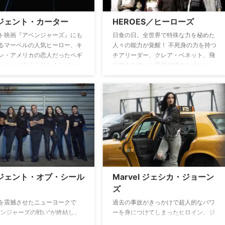
力を合わせニューヨークに蔓延る強大
な悪に立ち向かう。
ジェント・カーター
HEROES／ヒーローズ
ト映画『アベンジャーズ』にも
日食の日。全世界で特殊な力を秘めた
るマーベルの人気ヒーロー、キ
人々の能力が覚醒！ 不死身の力を持つ
ン・アメリカの恋人だったペギ
チアリーダー、クレア・ベネット、飛
ーターが主人公となるスピンオ
行能力を持った議員候補のネイサン・
マ。戦直後のアメリカを舞台と
ペトレリ、時空間移動ができるサラリ
ャプテン・アメリカを失った悲
ーマン、ヒロ・ナカムラ、人の心を読
乗り越えようと果敢に任務を遂
むことができる警察官マット・パーク
ペギー・カーター捜査官の活躍
マン、そして、他人の力をコピーでき
れる。
るピーター・ペトレリ。彼らはすべて
の力を手にしようとする凶悪な能力者
サイラーから世界を救おうとするのだ
った…。
ジェント・オブ・シール
Marvel ジェシカ・ジョーン
ズ
を震撼させたニューヨークで
過去の事故がきっかけで超人的なパワ
ベンジャーズの戦い”が終結し、
ーを身につけてしまったヒロイン、ジ
和のために、監視を強化するこ
ェシカ・ジョーンズ。スーパーヒロイ