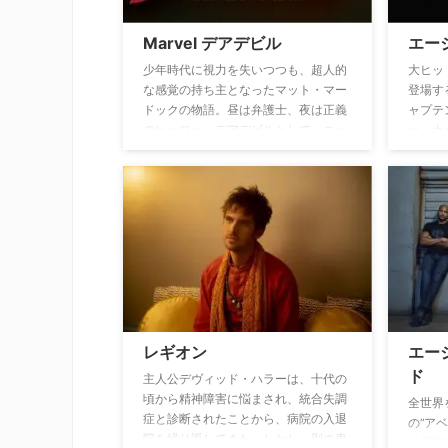
Marvel デアデビル
エー
少年時代に視力を失いつつも、超人的
大ヒッ
な感覚の持ち主となったマット・マー
登場す
ドックの物語。昼は弁護士、夜は正義
ャプテ
のヒーロー、デアデビルとして、ニュ
ー・カ
ーヨーク市ヘルズキッチンに潜む悪と
フドラ
対決する。
し、キ
しみを
行する
が描か
レギオン
エー
ド
主人公デヴィッド・ハラーは、十代の
頃から精神障害に悩まされ、統合失調
全世界
症と診断されたことから、病院の入退
の“ア
院を繰り返してきた。しかし、別の患
世界平