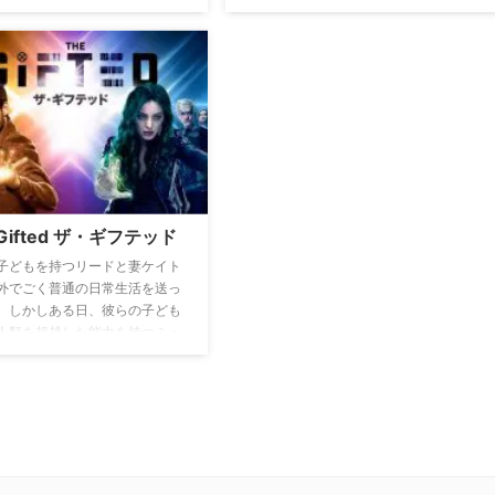
めた、国際平和維持組織シール
ンとして活躍していた彼女はある男の
死んだはずの捜査官フィル・コ
存在によりトラウマを抱え、自分の人
ンを復職させ、彼が率いる特命
生をやり直すために私立探偵に転職。
を結成させる。彼らの任務は宇
ニューヨークに巣食う闇とらわれ、
の脅威や超能力を秘めた超人か
様々な事件に巻き込まれていく彼女
般市民を守ること。捜査のた
が、自分を苦しめた元凶を追い詰めて
夜、全世界を飛び回る！
いく姿を描く。
 Gifted ザ・ギフテッド
子どもを持つリードと妻ケイト
外でごく普通の日常生活を送っ
。しかしある日、彼らの子ども
人類を超越した能力を持つミュ
トであることが発覚。ミュータ
あることが明るみになったこと
家は政府機関に追われること
ュータントを取り締まる政府機
察官だったリードは、家族を守
、一緒に逃げることを決断す
き場に困った一家は、ミュータ