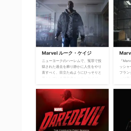
と逃れる。ハワイの豊かな自然と文
わった
化、そこに暮らす人々との触れ合い
も、街
は、ロイヤルファミリーにとって思い
の命を
がけないものだった。だが、これまで
った。
の生き方が永遠に失われてしまう前
鱗を魅
に、彼らはなんとしてでも、自分の故
うに、
郷に戻らなければならない…。
ク・ケ
Marvel ルーク・ケイジ
Mar
ニューヨークのハーレムで、冤罪で投
『Mar
獄された過去を葬り静かに人生をやり
ッシャ
直すべく、目立たぬようにひっそりと
フラン
暮らしている逃亡者ルーク・ケイジ。
ーは妻
しかし、ギャングのボスに狙われた若
を果た
者の命を救ったために、思いも寄らぬ
事件に巻き込まれギャングたちと対峙
することに――。