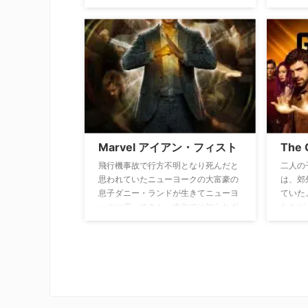
者との奇妙な出会いを通して、今まで
とを決
幻覚・幻聴と思っていたものは、実は
ドは、
現実だったのではないかと思い至るよ
ールソ
うになる。実は彼こそが他人の精神を
チーム
自由に操ることのできるチャールズ・
宙から
エグゼビア（＝プロフェッサーX）の
ら、一
息子だったのだ。
め、日
Marvel アイアン・フィスト
The
飛行機事故で行方不明となり死んだと
二人の
思われていたニューヨークの大富豪の
は、郊
息子ダニー・ランドが生きてニューヨ
ていた
ークに戻ってきた。本作では知られざ
たちが
る15年間で神秘の技”アイアン・フィス
ータン
ト（鋼鉄の拳）”を手に入れた彼のミス
ントで
テリアスな過去と、故郷で巻き起こる
で、一
犯罪組織との壮絶なバトルが描かれ
に。ミ
る。
関の検
るため
る。行