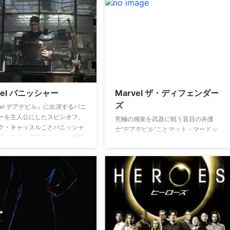
がら、立ち向かっていく。
スーパーパワーを隠しながら
の刃が、タイロンの手には闇に葬るこ
の大金持ちレックス・ルーサー
とが できる能力が突然目覚めたのだ。
救うなど、正義感は人一倍強か
それと同時に幼い頃の記憶も甦ったの
スーパーマンとして活躍する片
だが、それは、タン ディとタイロンが
せながら、普通の青年と同じよ
初めて出会った“ある悲しい夜の記
日々の生活に苦悩するクラー
憶”だった。その記憶に運命的に引き寄
ントが描かれる。
せられたのだ。一緒にいることで能力
が発揮できると知った二人は、共に過
vel パニッシャー
Marvel ザ・ディフェンダー
ごす時間が増え、やがて恋に落ちる。
しかし、お互いを想えば想うほど事態
ズ
vel デアデビル』に出演するパニ
はより複雑化し、困難な状況に陥って
ーを主人公にしたスピンオフ。
究極の感覚を武器に戦う盲目の弁護
いく。果たして彼らの未来はどうなる
ク・キャッスルことパニッシャ
士”デアデビル”ことマット・マードッ
のか？
子を殺した犯罪者たちへの復讐
ク、驚異の身体能力を持った美しく孤
して行く。
独な私立探偵”ジェシカ・ジョーン
ズ”、人体改造により銃弾をも弾く鋼の
肉体を手にした”ルーク・ケイジ”、そ
して壮絶な修行で獲得した最強の拳”ア
イアン・フィスト”ことダニー・ランド
4人のヒーローが”ディフェンダーズ”と
して結集。孤独だったヒーローたちが
それぞれの過去や苦悩を抱えながらも