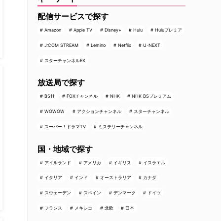
配信サービスで探す
Amazon
Apple TV
Disney+
Hulu
Huluプレミア
J:COM STREAM
Lemino
Netflix
U-NEXT
スターチャンネルEX
放送局で探す
BS11
FOXチャンネル
NHK
NHK BSプレミアム
WOWOW
アクションチャンネル
スターチャンネル
スーパー！ドラマTV
ミステリーチャンネル
国・地域で探す
アイルランド
アメリカ
イギリス
イスラエル
イタリア
インド
オーストラリア
カナダ
スウェーデン
スペイン
デンマーク
ドイツ
フランス
メキシコ
北欧
日本