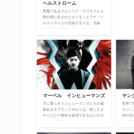
ヘルストローム
悪魔であるマルドゥク・カリオスと人
間の間に生まれたダイモンとアナ・ヘ
ルストロームの兄妹が主人公。兄妹
は”最悪の種類の人間”を追い詰めてい
く。
マーベル インヒューマンズ
ヤン
月に暮らすインヒューマンズたちの威
世界で
厳ある王ブラックボルトは、軽くささ
マンに
やくだけで都市を破壊できるほどの力
州の田
がある声の持ち主。ある日、クーデタ
共に宇
ーによって月を追われて散り散りにな
は、ケ
った彼ら王族たちは、地球のハワイへ
青年へ