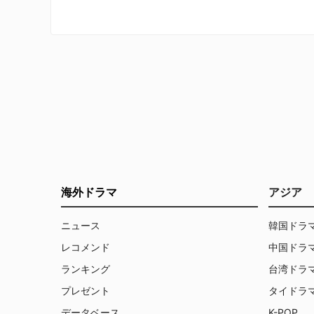
く”と、彼らに話しかけることすら嫌が
自由に
る偏屈な人間である。そんな彼のとこ
エグゼ
ろには、他の医師たちが解明出来なか
息子だ
った難病患者達が次々と運ばれてく
る。ハウスは3人の優秀な若い医療の
専門家たちとチームを作り、それぞれ
の能力を生かし、治療のためには手段
も選ばず他の医師が解明できなかった
難病を次々と突き止めていく。
海外ドラマ
アジア
ニュース
韓国ドラ
レコメンド
中国ドラ
ランキング
台湾ドラ
プレゼント
タイドラ
データベース
K-POP