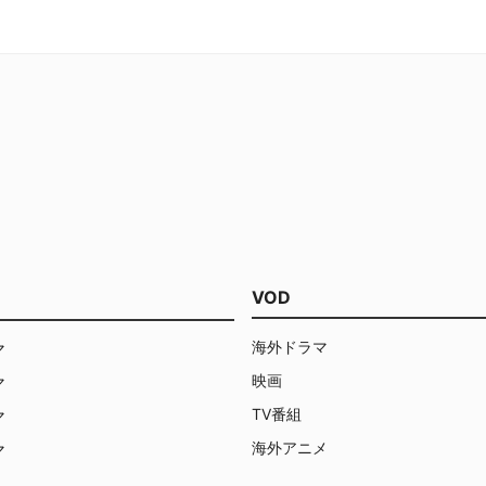
操ることのできるチャールズ・
関の検察官だったリードは、家族を守
ビア（＝プロフェッサーX）の
るため、一緒に逃げることを決断す
ったのだ。
る。行き場に困った一家は、ミュータ
ントたちで結成された地下組織に救い
を求め、政府機関とミュータントたち
の戦いに巻き込まれていくことに。子
どもたちを守るために奮闘する両親の
姿が色濃く描かれたヒューマン・スト
ーリーが展開する。
VOD
海外ドラマ
マ
映画
マ
TV番組
マ
海外アニメ
マ