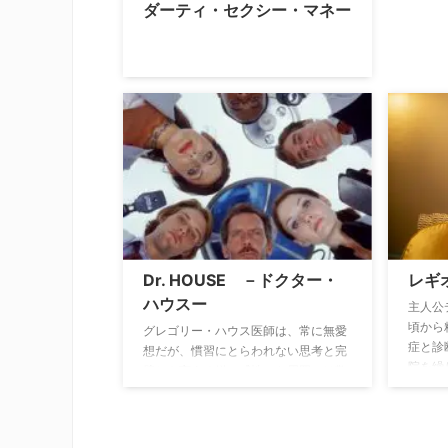
ダーティ・セクシー・マネー
Dr. HOUSE －ドクター・
レギ
ハウスー
主人公
頃から
グレゴリー・ハウス医師は、常に無愛
症と診
想だが、慣習にとらわれない思考と完
院を繰
璧とも言える鋭い感性から周囲には敬
者との
意を払われている天才医師。まさに現
幻覚・
代版ブラックジャックだが、自分の患
現実だ
者を信用せず、”人はみなウソをつ
うにな