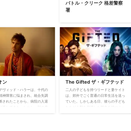
バトル・クリーク 格差警察
署
オン
The Gifted ザ・ギフテッド
デヴィッド・ハラーは、十代の
二人の子どもを持つリードと妻ケイト
精神障害に悩まされ、統合失調
は、郊外でごく普通の日常生活を送っ
断されたことから、病院の入退
ていた。しかしある日、彼らの子ども
り返してきた。しかし、別の患
たちが人類を超越した能力を持つミュ
奇妙な出会いを通して、今まで
ータントであることが発覚。ミュータ
幻聴と思っていたものは、実は
ントであることが明るみになったこと
ったのではないかと思い至るよ
で、一家は政府機関に追われること
る。実は彼こそが他人の精神を
に。ミュータントを取り締まる政府機