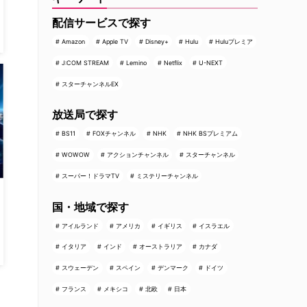
配信サービスで探す
Amazon
Apple TV
Disney+
Hulu
Huluプレミア
J:COM STREAM
Lemino
Netflix
U-NEXT
スターチャンネルEX
放送局で探す
BS11
FOXチャンネル
NHK
NHK BSプレミアム
WOWOW
アクションチャンネル
スターチャンネル
スーパー！ドラマTV
ミステリーチャンネル
国・地域で探す
アイルランド
アメリカ
イギリス
イスラエル
イタリア
インド
オーストラリア
カナダ
スウェーデン
スペイン
デンマーク
ドイツ
フランス
メキシコ
北欧
日本