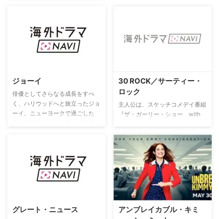
ジョーイ
30 ROCK／サーティー・
ロック
俳優としてさらなる成長をすべ
く、ハリウッドへと旅立ったジョ
主人公は、スケッチコメデイ番組
ーイ。ニューヨークで過ごした
『ザ・ガーリー・ショー with
日々に別れを告げ、新たな生活に
トレイシー・ジョーダン』のヘッ
足を踏み出すが、強気な姉ジーナ
ドライターを務めるリズ・レモ
と再会、彼女の息子で秀才のマイ
ン。傲慢な新ボスや、クレイジー
ケルとの出会いなど、早々にドタ
な新人スターに対処しながら、シ
バタが巻き起こり…。
ョーを成功させるために、自分の
ことは二の次で奮闘している。残
念ながら恋愛は上手くいっていな
い…。
グレート・ニュース
アンブレイカブル・キミ