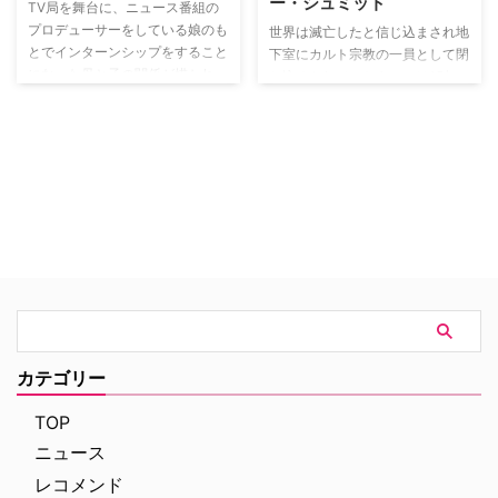
ー・シュミット
TV局を舞台に、ニュース番組の
プロデューサーをしている娘のも
世界は滅亡したと信じ込まされ地
とでインターンシップをすること
下室にカルト宗教の一員として閉
になった母と子の関係が描かれ
じ込められていたキミーは15年ぶ
る。
りに発見され、全米で一大ニュー
スに。一緒に発見されたほかの3
人とは別々の人生を歩むと決めた
キミーは頼る人もいないまま
NYCに残ることに。29歳で学歴
も職歴もない彼女だったが、ラッ
キーなことに大金持ちの子守とし
ての仕事をゲットし、なんとか自
分の人生を取り戻そうと必死に奮
闘する…。
カテゴリー
TOP
ニュース
レコメンド