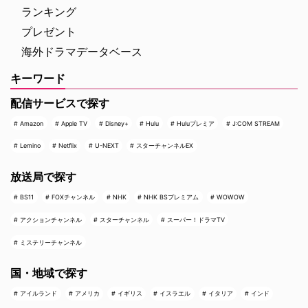
ランキング
プレゼント
海外ドラマデータベース
キーワード
配信サービスで探す
Amazon
Apple TV
Disney+
Hulu
Huluプレミア
J:COM STREAM
Lemino
Netflix
U-NEXT
スターチャンネルEX
放送局で探す
BS11
FOXチャンネル
NHK
NHK BSプレミアム
WOWOW
アクションチャンネル
スターチャンネル
スーパー！ドラマTV
ミステリーチャンネル
国・地域で探す
アイルランド
アメリカ
イギリス
イスラエル
イタリア
インド