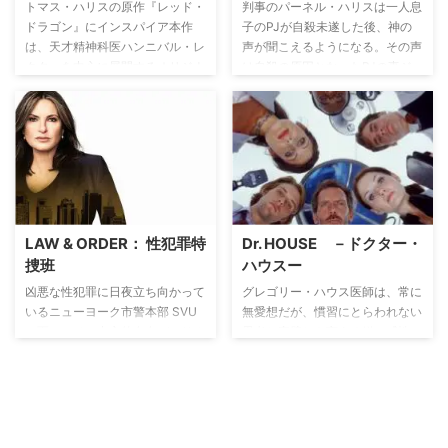
人の運命はどうなるのか。
トマス・ハリスの原作『レッド・
判事のパーネル・ハリスは一人息
ドラゴン』にインスパイア本作
子のPJが自殺未遂した後、神の
は、天才精神科医ハンニバル・レ
声が聞こえるようになる。その声
クターを中心に展開するオリジナ
は自殺の原因となったPJの妻ジ
ルのサイコ・サスペンスドラマ。
ョスリンのレイプ事件の犯人を見
『レッド・ドラゴン』の3年前を
つけ断罪せよと彼に語りかける。
設定に物語が始まるシーズン1で
怪しい牧師に勢いづけられたパー
は、レクター博士が犯罪捜査への
ネルは凶暴で前科のある熱心な信
協力を装い、天才犯罪プロファイ
者KDと手を組み、私的制裁に乗
ラーのグレアムを精神的に追い詰
り出す。
めていく。そして殺人容疑をかけ
られグレアムは、とうとう精神障
LAW & ORDER： 性犯罪特
Dr. HOUSE －ドクター・
害犯罪者として病院に収容される
捜班
ハウスー
展開に。
凶悪な性犯罪に日夜立ち向かって
グレゴリー・ハウス医師は、常に
いるニューヨーク市警本部 SVU
無愛想だが、慣習にとらわれない
の面々。その中心的存在がエリオ
思考と完璧とも言える鋭い感性か
ット・ステイブラー刑事と相棒の
ら周囲には敬意を払われている天
オリビア・ベンソン刑事だ。確固
才医師。まさに現代版ブラックジ
たる道徳的信念を持って事件に挑
ャックだが、自分の患者を信用せ
むステイブラーはタフな刑事だ
ず、”人はみなウソをつく”と、彼
が、幼い頃父親に虐待されて育っ
らに話しかけることすら嫌がる偏