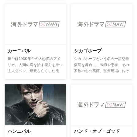
当時のヒット曲を劇中で使用する
演出手法と質の高い脚本が高い支
持を得て、平均視聴者が1000万
人を超えた本国アメリカをはじ
め、全世界で大ヒットを飛ばし
た。『CSI：科学捜査班』シリー
ズなどを手掛けたヒットメイカ
ー、ジェリー・ブラッカイマーが
製作総指揮を担当。
カーニバル
シカゴホープ
舞台は1930年台の大恐慌のアメ
シカゴホープという名の一流慈善
リカ。人間の病を治す能力を持つ
病院を舞台に、医師や患者、その
主人公ベン。母親を亡くした後、
家族の心の葛藤、医療現場におけ
カーニバル一座に拾われ、旅をす
るモラル、ジレンマを描いたヒュ
ることになる。だが、ベンはその
ーマンドラマ。主人公の天才的な
力を発揮するにはある秘密があっ
外科医ガイガーは、自己中心的で
た。またカーニバルには他にも超
我が強い。妻と離婚をしてからと
人的な能力があるものもいた。一
いうもの、患者の診察に集中でき
方、カリフォルニアに住むブラザ
ないでいた。そんな中、結合体双
ー・ジャスティンは、人間を操る
生児の分離手術の話が来る――。
能力があることに気がついてい
く。そして二人は何らかの見えな
ハンニバル
ハンド・オブ・ゴッド
い糸で繋がっている。果たして二