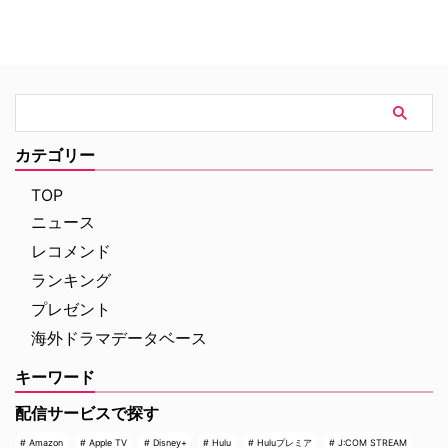
たというトラウマを背負ってい
屈な人間である。そんな彼のとこ
る。また、熱血タイプの女刑事で
ろには、他の医師たちが解明出来
あるベンソンも、レイプによって
なかった難病患者達が次々と運ば
生まれた子どもであるという生い
れてくる。ハウスは3人の優秀な
立ちを持つ。そんな彼らが性犯罪
若い医療の専門家たちとチームを
に深く心を痛めながら、現代社会
作り、それぞれの能力を生かし、
が直面する様々な問題に鋭いメス
治療のためには手段も選ばず他の
を入れていく。
医師が解明できなかった難病を
カテゴリー
次々と突き止めていく。
TOP
ニュース
レコメンド
ランキング
プレゼント
海外ドラマデータベース
キーワード
配信サービスで探す
Amazon
Apple TV
Disney+
Hulu
Huluプレミア
J:COM STREAM