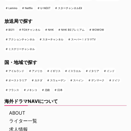
Lemino
Netflix
U-NEXT
スターチャンネルEX
放送局で探す
BS11
FOXチャンネル
NHK
NHK BSプレミアム
WOWOW
アクションチャンネル
スターチャンネル
スーパー！ドラマTV
ミステリーチャンネル
国・地域で探す
アイルランド
アメリカ
イギリス
イスラエル
イタリア
インド
オーストラリア
カナダ
スウェーデン
スペイン
デンマーク
ドイツ
フランス
メキシコ
北欧
日本
海外ドラマNAVIについて
ABOUT
ライター一覧
求人情報