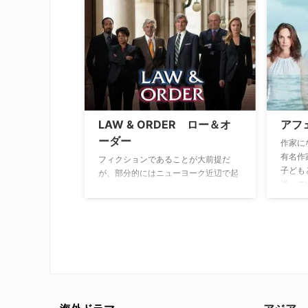
徳の人
ことを強いられる。彼は己の信念と正
モデル
義を貫き、殺人などの凶悪犯罪に真っ
ッキー
向から立ち向かっていくのだった…。
巻きや
が、骨
LAW & ORDER ロー＆オ
アフ
ーダー
作家に
有名作
フィクションであることが大前提だ
子ども
が、部分的にはニューヨーク近辺で起
送って
こる事件を中心に、実際の事件を基に
モント
している本作。地元で子どもが流れ弾
で訪ね
に当たったといった事件から、積極的
でウェ
安楽死を啓蒙するケヴォーキアン医師
う。そ
の事件、政治家の汚職、さらにはニュ
のオー
ーヨークのマフィア組織で5大ファミ
かつて
リーの一つ、ガンビーノ一家とボスの
越えよ
ジョン・ゴッディまで、米国の視聴者
い急接
にとってはよく知る事件が巧みに織り
倫では