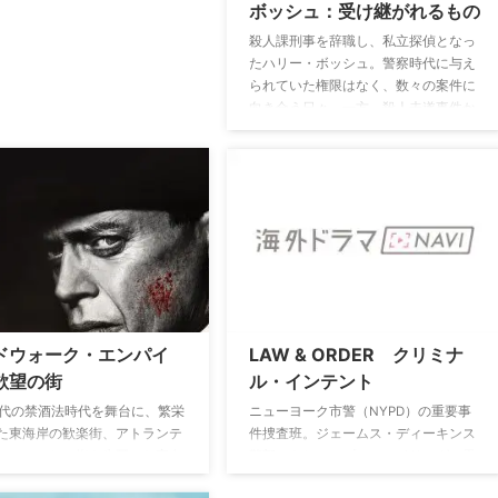
ボッシュ：受け継がれるもの
殺人課刑事を辞職し、私立探偵となっ
たハリー・ボッシュ。警察時代に与え
られていた権限はなく、数々の案件に
向き合う日々。一方、殺人未遂事件か
ら生還を遂げた弁護士ハニー･“マネ
ー”・チャンドラーは司法制度への自ら
の信念を保とうと必死に戦っていた。
ボッシュの娘マディはLA市警でロサン
ゼルスの街を守る新米パトロール警官
の仕事の可能性と難しさを理解してい
く。
ドウォーク・エンパイ
LAW & ORDER クリミナ
欲望の街
ル・インテント
0年代の禁酒法時代を舞台に、繁栄
ニューヨーク市警（NYPD）の重要事
た東海岸の歓楽街、アトランテ
件捜査班。ジェームス・ディーキンス
・シティと、街を牛耳った実在
警部のもとで、プロファイリングの天
家イーノック・ジョンソンの背
才、ロバート・ゴーレン、そして彼の