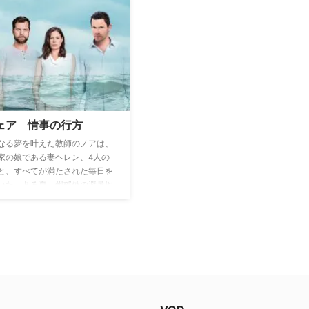
生を描いた作品。ジョンソンを
相棒であるアレクサンドラ・エイムズ
とする街の大物イーノック・”ナ
らの敏腕刑事たちが豊富な知識と知性
”・トンプソンを主人公に、取り
で数々の凶悪な難事件の捜査に当たっ
若きカポネら実在のギャング達
ている。凶悪犯罪の裏に潜む犯人を突
太のドラマを織りなす。
き止めるため、心理戦や話術、そして
緻密な計画操作を立て二人は日々奮闘
する。マイク・ローガンやザック・ニ
コルズ、ダニー・ロス、メーガン・ウ
ィラーら仲間とも協力し、一筋縄では
ェア 情事の行方
解決できそうにない犯罪の奥まで捜査
のメスを入れていく。
なる夢を叶えた教師のノアは、
家の娘である妻ヘレン、4人の
と、すべてが満たされた毎日を
いた。ある夏、州郊外の避暑地
ークにある義父母の豪邸を一家
る途中、立ち寄ったレストラン
イトレスのアリソンと偶然出会
んなアリソンは近くにある牧場
ナー、コールの愛妻で、夫妻は
幼い息子を失った悲しみを乗り
うとしていた。互いに惹かれ合
近する二人。しかし、ただの不
終わらず、ある事件の関係者に