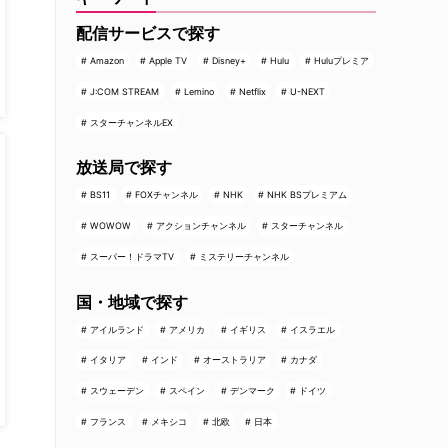
配信サービスで探す
Amazon
Apple TV
Disney+
Hulu
Huluプレミア
J:COM STREAM
Lemino
Netflix
U-NEXT
スターチャンネルEX
放送局で探す
BS11
FOXチャンネル
NHK
NHK BSプレミアム
WOWOW
アクションチャンネル
スターチャンネル
スーパー！ドラマTV
ミステリーチャンネル
国・地域で探す
アイルランド
アメリカ
イギリス
イスラエル
イタリア
インド
オーストラリア
カナダ
スウェーデン
スペイン
デンマーク
ドイツ
フランス
メキシコ
北欧
日本