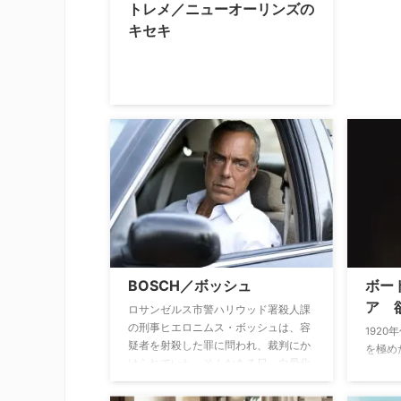
トレメ／ニューオーリンズの
キセキ
BOSCH／ボッシュ
ボー
ア 
ロサンゼルス市警ハリウッド署殺人課
の刑事ヒエロニムス・ボッシュは、容
192
疑者を射殺した罪に問われ、裁判にか
を極め
けられていた。そんなある日、白骨化
ィック
した少年の遺体が発見されたことか
の政治
ら、ボッシュは自らの過去と向き合う