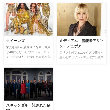
で、仕事や恋に悩みながら同僚た
ちと共に前に進んでいく姿を描く
大ヒット医療ドラマ。
クイーンズ
ミディアム 霊能者アリソ
ン・デュボア
栄光を築いた後疎遠になり、全員
が40代となった”ナスティ・ビッ
アリゾナ州フェニックスで暮らす
チーズ”の4人。彼女たちが再び集
主人公アリソン・デュボアは検事
まり、名声を取り戻すチャンスを
局で働くごく普通の主婦だが、幼
求めて奮闘する。
い頃から持っていた“予知夢”とい
う不思議な能力を駆使して、検事
局の捜査に協力し、事件を解決し
ていく。
スキャンダル 託された秘