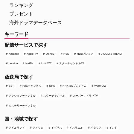
ランキング
プレゼント
海外ドラマデータベース
キーワード
配信サービスで探す
Amazon
Apple TV
Disney+
Hulu
Huluプレミア
J:COM STREAM
Lemino
Netflix
U-NEXT
スターチャンネルEX
放送局で探す
BS11
FOXチャンネル
NHK
NHK BSプレミアム
WOWOW
アクションチャンネル
スターチャンネル
スーパー！ドラマTV
ミステリーチャンネル
国・地域で探す
アイルランド
アメリカ
イギリス
イスラエル
イタリア
インド