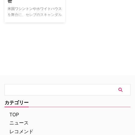
密
米国ワシントンやホワイトハウス
を舞台に、セレブのスキャンダル
を封印するために奔走する闇のプ
ロ“フィクサー”として活躍する主
人公、オリビア・ポープの波乱に
満ちた活躍を描くサスペンスドラ
マ
カテゴリー
TOP
ニュース
レコメンド