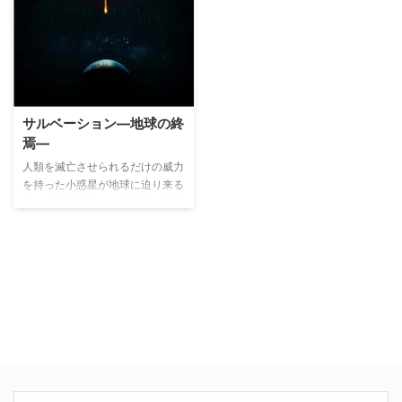
ン・”キング”・プライド捜査官
局の死体の脳を盗み食いする日々
（スコット・バクラ）を中心に、
を送るようになる。しかし、脳を
アメリカ海軍やアメリカ海兵隊が
食べることで相手の記憶や能力が
関わる事件を捜査する様子をスリ
取り込まれるようになったことを
リングに描かれる犯罪捜査ドラ
機に、殺された被害者たちの事件
マ。
を解決するべく動き出す。
サルベーション―地球の終
焉―
人類を滅亡させられるだけの威力
を持った小惑星が地球に迫り来る
中、世界最高峰の頭脳集団が危機
回避に立ち上がる。彼らに残され
た時間は、わずか6カ月。小惑星
の軌道をずらす装置開発のために
科学者たちが奔走する一方、米国
など世界各国の政府は水面下で駆
け引きを繰り広げる！