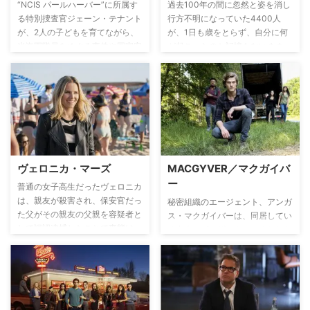
しかし当の警官は事件の詳細を語
たことで、サムの人生は一変す
“NCIS パールハーバー”に所属す
過去100年の間に忽然と姿を消し
らず、何かに怯えていた。コーデ
る。
る特別捜査官ジェーン・テナント
行方不明になっていた4400人
ルは相棒と共に捜査に乗り出すこ
が、2人の子どもを育てながら、
が、1日も歳をとらず、自分に何
とに。
米海軍隊員をめぐる事件や国家安
が起こったのか記憶もないまま、
全保障に関わる事件、いまだ謎に
2021年のデトロイトに一斉に集
包まれているハワイという島が関
結。さらに、彼らはある“特殊能
わる重大事件などの解決に奔走す
力”を備えてアップグレードして
る。
いた―。なぜバラバラの時代に、
バラバラの場所で消息を絶ち、
2021年に突如としてタイムスリ
ップし集められたのか？
ヴェロニカ・マーズ
MACGYVER／マクガイバ
ー
普通の女子高生だったヴェロニカ
は、親友が殺害され、保安官だっ
秘密組織のエージェント、アンガ
た父がその親友の父親を容疑者と
ス・マクガイバーは、同居してい
して誤認逮捕したことで事態は一
る友人のボーザーをはじめとした
変。学校での居場所を失ったヴェ
近しい人たちに自らの素性を隠し
ロニカは、同じく職を失った父と
ながら、日々、危険な任務に携わ
共に私立探偵事務所を立ち上げ、
っていた。彼は、武器を持たず、
様々な事件の調査に挑む。
身の回りにある日用品を利用し、
危機を脱する凄腕のエージェント