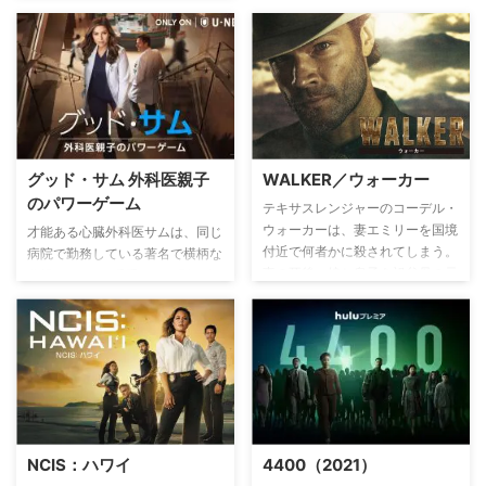
愛など様々な感情を描く。グレ
イ・スローン・メモリアル病院で
麻酔医から外科医となったベン・
ウォーレンは、新米消防士として
第二のキャリアをスタートしよう
としていた。
グッド・サム 外科医親子
WALKER／ウォーカー
のパワーゲーム
テキサスレンジャーのコーデル・
ウォーカーは、妻エミリーを国境
才能ある心臓外科医サムは、同じ
付近で何者かに殺されてしまう。
病院で勤務している著名で横柄な
妻の死後、娘と息子を祖父母の元
父親グリフの2番手として影の存
に預け、家族の元を離れ遠方の任
在だった。しかしある日、父親が
務に就くことに。それから11カ月
昏睡状態に陥ったことを機に外科
後、任務を無事に終えて帰宅した
部門の責任者として指揮を執るこ
コーデルだったが、家族と向き合
とに。そして、彼女は医者として
う勇気がなく、特に娘のステラと
も個人としても仕事に身を捧げ、
は溝ができてしまっていた。そん
外科部長になるが、グリフが数カ
なある日、停車中の牽引車を助け
月にも及ぶ昏睡状態から目を覚ま
ようと近づいた警官が車の持ち主
したとき、「娘の監視下でも構わ
NCIS：ハワイ
4400（2021）
に襲われるという事件が起きる。
ないから再び執刀したい」と願っ