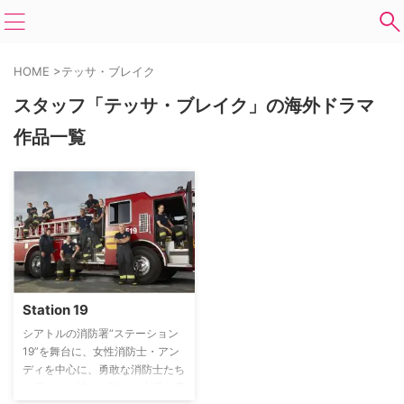
HOME
>
テッサ・ブレイク
スタッフ「テッサ・ブレイク」の海外ドラマ
作品一覧
Station 19
シアトルの消防署“ステーション
19”を舞台に、女性消防士・アン
ディを中心に、勇敢な消防士たち
の日々と、彼らが抱える出世や恋