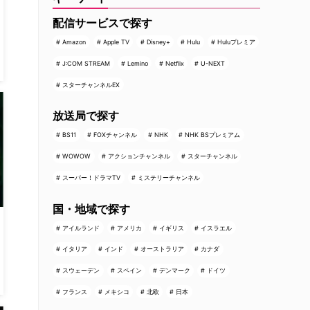
配信サービスで探す
Amazon
Apple TV
Disney+
Hulu
Huluプレミア
J:COM STREAM
Lemino
Netflix
U-NEXT
スターチャンネルEX
放送局で探す
BS11
FOXチャンネル
NHK
NHK BSプレミアム
WOWOW
アクションチャンネル
スターチャンネル
スーパー！ドラマTV
ミステリーチャンネル
国・地域で探す
アイルランド
アメリカ
イギリス
イスラエル
イタリア
インド
オーストラリア
カナダ
スウェーデン
スペイン
デンマーク
ドイツ
フランス
メキシコ
北欧
日本