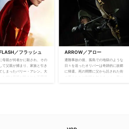
病気も飢えもなく、戦争も犯罪
フラれてしまったことから失意に暮れ
平和な社会が実現しているとい
るベティの元に、なんと、「MODE」
ートピア論”を展開していると、
編集長のアシスタントの仕事が舞い込
きジャックの捜索のため警官た
む。採用されたベティは希望を胸に編
れる。医師で友人のジョン・ス
集部へと向かうが、そこには自分勝手
ブンソンのカバンの中から血の
なお坊ちゃま編集長ダニエルや嫌味な
包丁が発見され切り裂きジャッ
受付嬢アマンダ、さらに「MODE」を
体が明らかとなるが、彼はタイ
乗っ取ろうとする悪女ウィルミナな
ンを奪い逃走してしまう。安全
 FLASH／フラッシュ
ARROW／アロー
ど、あまりにも強烈な社員たちが待ち
おかげで元の場所に戻ってきた
受けているのだった。
マシンに乗り、ジョンを追うウ
に母親が何者かに殺され、その
遭難事故の後、孤島での地獄のような
が到着したのは現代のニューヨ
して父親が捕まり、家族と引き
日々を送ったオリバーは奇跡的に故郷
った…。
てしまったバリー・アレン。大
に帰還。死の間際に父から託された街
った彼は母親が殺された不思議
の悪人たちに制裁を加えるべく、夜に
を解明すべく、科学の道へ進
なると弓矢を手に緑のフードをかぶっ
ころがある日、粒子加速器の爆
たダークヒーロー「アロー」として街
響を受け昏睡状態に。目が覚め
へと繰り出す。誰にも正体を明かさず
超高速で走ることができる能力
に孤独な戦いを続けていたオリバーだ
つけていた。同じように爆発の
ったが、用心棒だったジョンと、家族
ギーで能力を身につけた人（＝
が経営する会社のIT担当フェリシティ
ューマン）がその力を犯罪に利
という仲間を得る。ある日、自分の母
いることを知り、閃光の如く街
親が街に潜む大きな陰謀に関わってい
巡る「フラッシュ」として、街
ることを知り、破滅の危機に直面して