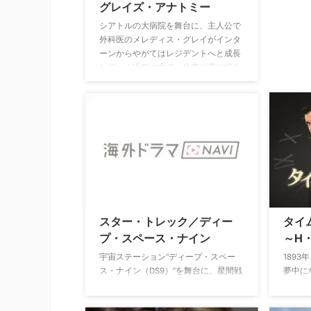
グレイズ・アナトミー
シアトルの大病院を舞台に、主人公で
外科医のメレディス・グレイがインタ
ーンからやがてはレジデントへと成長
していく過程の中で、仕事や恋に悩み
ながら同僚たちと共に前に進んでいく
姿を描く大ヒット医療ドラマ。
スター・トレック／ディー
タイ
プ・スペース・ナイン
～H
宇宙ステーション“ディープ・スペー
189
ス・ナイン（DS9）”を舞台に、星間戦
夢中に
争の危機を描く。
友人た
シンを