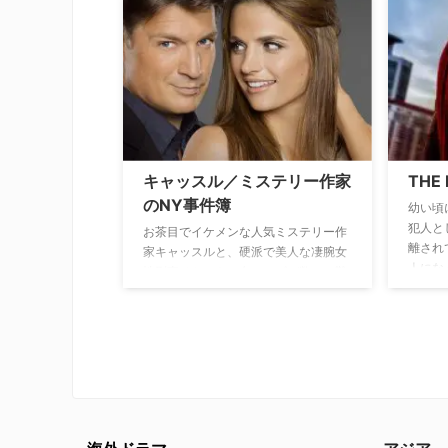
来では
もない
う”ユ
切り裂
ちが訪
ティー
ついた
クの正
ムマシ
キャッスル／ミステリー作家
THE
装置の
のNY事件簿
タイム
幼い頃
ェルズ
犯人と
お茶目でイケメンな人気ミステリー作
ークだ
離され
家キャッスルと、硬派で美人な凄腕女
人にな
性刑事ベケットの名コンビが数々の難
な現象
事件に挑む犯罪捜査ドラマ。軟派でふ
む。と
ざけたキャッスルと生真面目で頑固な
発の影
ベケットは性格的に水と油。暴力が嫌
ると、
いで拳銃すらろくに持てないキャッス
を身に
ルが次第に公私ともにお互いを認めて
エネル
受け入れていく――。
メタヒ
用して
を駆け