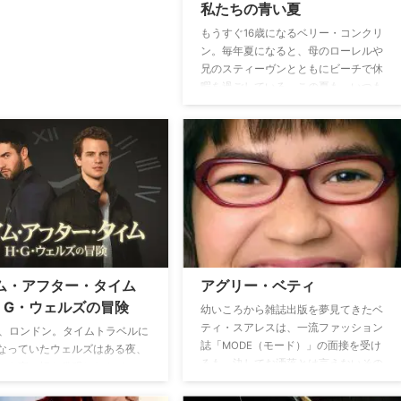
私たちの青い夏
もうすぐ16歳になるベリー・コンクリ
ン。毎年夏になると、母のローレルや
兄のスティーヴンとともにビーチで休
暇を過ごしている。この夏も、いつも
と同じようにビーチを訪れた彼女は、
幼馴染みの兄弟コンラッド＆エレミヤ
と再会を果たす。ベリーのことを妹の
ように可愛がっていた兄弟は、成長し
た彼女の姿を目の当たりにして次第に
惹かれるように。初恋、失恋、三角関
係…魔法のようなひと夏の恋物語が描
かれる。
ム・アフター・タイム
アグリー・ベティ
・G・ウェルズの冒険
幼いころから雑誌出版を夢見てきたベ
ティ・スアレスは、一流ファッション
3年、ロンドン。タイムトラベルに
誌「MODE（モード）」の面接を受け
なっていたウェルズはある夜、
るも、決してお洒落とは言えないその
ちを家に招き発明したタイムマ
ファッションとサエない容姿から、追
披露。驚く友人たちを前に、未
い返されてしまう。同じ日に恋人にも