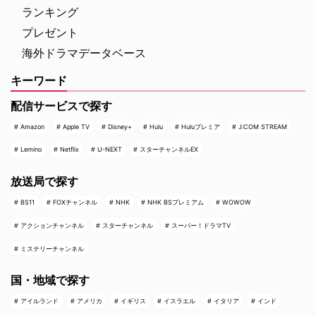
ランキング
プレゼント
海外ドラマデータベース
キーワード
配信サービスで探す
Amazon
Apple TV
Disney+
Hulu
Huluプレミア
J:COM STREAM
Lemino
Netflix
U-NEXT
スターチャンネルEX
放送局で探す
BS11
FOXチャンネル
NHK
NHK BSプレミアム
WOWOW
アクションチャンネル
スターチャンネル
スーパー！ドラマTV
ミステリーチャンネル
国・地域で探す
アイルランド
アメリカ
イギリス
イスラエル
イタリア
インド