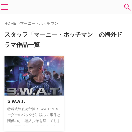
HOME
>
マーニー・ホッチマン
スタッフ「マーニー・ホッチマン」の海外ド
ラマ作品一覧
S.W.A.T.
特殊武装戦術部隊“S.W.A.T.”のリ
ーダーのバックが、誤って事件と
関係のない黒人少年を撃ってしま
う。警察署長は、負傷した少年の