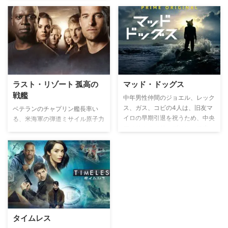
命を救い、その地域出身のホンド
ーを後任に指名するが、年功序列
ではチームメイトのディーコンの
方が適任者だと考える。そんな中
でも事件は起き、チーム・メンバ
ーたちを率いて事件解決へと捜査
を続ける。
ラスト・リゾート 孤高の
マッド・ドッグス
戦艦
中年男性仲間のジョエル、レック
ス、ガス、コビの4人は、旧友マ
ベテランのチャプリン艦長率い
イロの早期引退を祝うため、中央
る、米海軍の弾道ミサイル原子力
アメリカのベリーズにやって来
潜水艦“USSコロラド”。パキスタ
る。美しいリゾート地で懐かしい
ンに核ミサイルを発射せよという
仲間と最高の休暇になるはずだっ
指令が届くが、なぜか通常のワシ
たが、マイロがある人物の船を盗
ントンDC本部からではなく、南
んだことで、事態は急変！ マフ
極司令部から出ていた。腑に落ち
ィア、悪徳警察、そしてアメリカ
ないチャプリンと副長のサムは発
大使館をも巻き込むカオスな争い
射寸前で中断し、司令本部に確認
へ追い詰められた彼らは、徐々
を求めるが、命令に背いたとして
に”狂気”（マッド）に満ちてい
チャプリンは艦長の職を解かれて
タイムレス
く…。
しまう。すると突然、味方の潜水