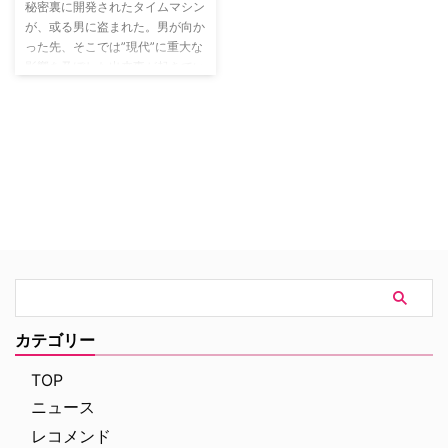
艦イリノイからミサイルを打ち込
秘密裏に開発されたタイムマシン
まれ、船は損傷し、何名かの犠牲
が、或る男に盗まれた。男が向か
者が出る。チャプリンは決死の反
った先、そこでは”現代”に重大な
撃に出ることを決意し、インド洋
影響を及ぼした出来事が起きてい
に浮かぶ美しいサンタマリナ島に
た。この緊急事態に集められたの
上陸する。
は不揃いな3人組：歴史学教授の
ルーシー、軍人のワイアット、タ
イムマシンに精通するルーファ
ス。歴史を変えさせないため、彼
らはタイムマシンの試作機に乗
り、男を追いかける！ 果たし
て、3人は歴史を守ることが出来
るのか…!?そして、男の目的と
は…!?
カテゴリー
TOP
ニュース
レコメンド