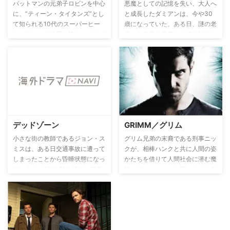
が恋に落ちた精霊サイラスとの思
バットマンの元弟子ロビンを中心
悪魔としての記憶を失い、大人へ
い出を。
に、”ティーン・タイタンズ”とし
と成長したダミアンは、今や30
て知られる10代のスーパーヒー
歳になっていた。ある日、謎の老
ローチームの活躍を描く。それぞ
婆から自身の悪魔としての記憶を
れが異なる能力を持ちながら、仲
呼び覚ますような言葉をかけられ
間と行動を共にし、悩み励ましあ
たダミアンは、忘れていた少年期
い、それぞれの内なる葛藤と向き
の記憶を徐々に思い出していくこ
合いながら、正義のために闘って
とになるが、それはやがて訪れる
いく。
悪魔と人間による激しい戦いの幕
開けを意味することだった…。
デッドゾーン
GRIMM／グリム
小さな街の教師であるジョン・ス
グリム兄弟の末裔である刑事ニッ
ミスは、ある日交通事故に遭って
クが、相棒ハンクと共に人間の姿
しまったことから昏睡状態になっ
かたちを借りて人間社会に潜む魔
てしまう。6年の時を経て、目覚
物（ヴェッセン）と闘いながら奇
めた彼にはある特殊な力が宿って
怪な事件を解決していく。
いた。それは触れた者の過去や未
来を見通すことができる超能力だ
った。サイキックとなったジョン
は、行く先々で人々の人生を見通