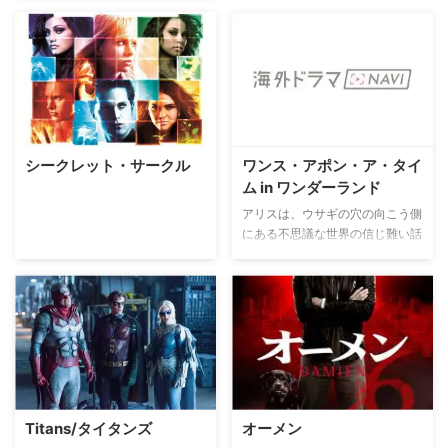
特殊能力を持っていた。無念の死
を迎えた者が、彼女に「助けて」
と救いを求めると、なんとその日
の朝に逆戻りするという時間逆行
現象が起こる。つまり、死ぬには
まだ早すぎる人たちの人生最後の
1日を、彼女だけが“再びやり直
す”ことができるのだ。その人た
ちが今日死んでしまうという事実
シークレット・サークル
ワンス・アポン・ア・タイ
を知るトゥルーは、生きたいと思
ム in ワンダーランド
う者たちの死を未然に防ごうとひ
アリスは、ウサギの穴の向こう側
とりで日々戦うのだった。
にある不思議な世界の信じ難い話
をする。冒険をしている間に見た
と言うものは、目に見えない猫、
水タバコを吸う芋虫、しゃべるト
ランプなど奇妙なものばかり。悩
みを抱えているアリスは正気を失
ってしまったのかもしれない。医
師たちはすべてを忘れてしまう治
療法でアリスを治そうとする。ア
リス自身もすべてを忘れ去ってし
Titans/タイタンズ​
オーメン
まいたいと思っていた。特に彼女