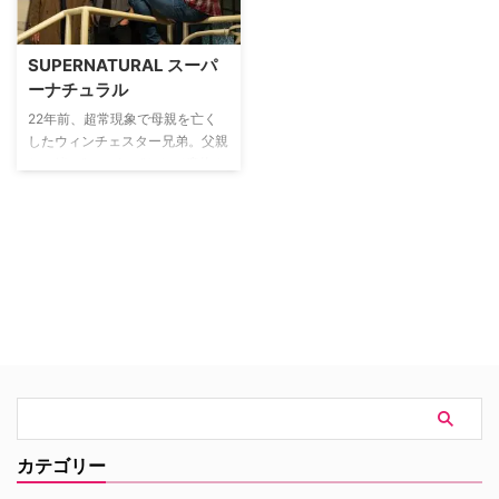
し、やがて訪れるハルマゲドンを
阻止しようと奮闘するが…。
SUPERNATURAL スーパ
ーナチュラル
22年前、超常現象で母親を亡く
したウィンチェスター兄弟。父親
と一緒に”ハンター”として魔物や
怪物と戦う訓練を受けてきた兄デ
ィーンと、一度は諦めたものの兄
に説得されハンターとなる大学生
だった４歳年下の弟サム。突如行
方不明になった父ジョンを探す旅
に出た二人は、悪魔による危険な
罠が遭いながらも、協力して悪霊
退治を続け、母の死の謎を解いて
いく。
カテゴリー