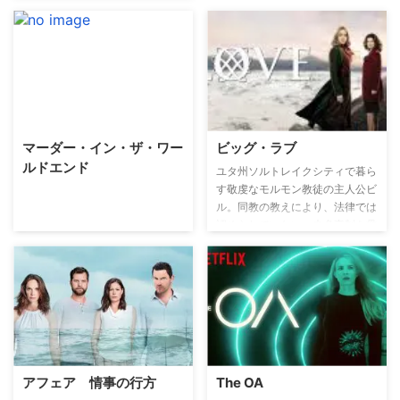
マーダー・イン・ザ・ワー
ビッグ・ラブ
ルドエンド
ユタ州ソルトレイクシティで暮ら
す敬虔なモルモン教徒の主人公ビ
ル。同教の教えにより、法律では
認められていない一夫多妻制を貫
き、3人の妻と彼女たちの間に生
まれた子どもたちと一緒に奇妙な
生活を送る彼の奮闘を描いてい
る。
アフェア 情事の行方
The OA