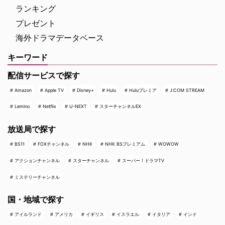
ランキング
プレゼント
海外ドラマデータベース
キーワード
配信サービスで探す
Amazon
Apple TV
Disney+
Hulu
Huluプレミア
J:COM STREAM
Lemino
Netflix
U-NEXT
スターチャンネルEX
放送局で探す
BS11
FOXチャンネル
NHK
NHK BSプレミアム
WOWOW
アクションチャンネル
スターチャンネル
スーパー！ドラマTV
ミステリーチャンネル
国・地域で探す
アイルランド
アメリカ
イギリス
イスラエル
イタリア
インド