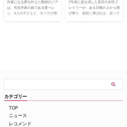
作家になる夢を叶えた教師のノア
7年前に姿を消した盲目の女性プ
は、有名作家の娘である妻ヘレ
レイリーが、ある日橋の上から飛
ン、4人の子どもと、すべてが満
び降り、病院に運ばれる。戻って
たされた毎日を送っていた。ある
きた彼女は目が見えるようになっ
夏、州郊外の避暑地モントークに
ており、両親のもとへ帰される。
ある義父母の豪邸を一家で訪ねる
そして、近所に住む5人の男女た
途中、立ち寄ったレストランでウ
ちを集めた彼女は、彼らに自らの
ェイトレスのアリソンと偶然出会
失踪の体験を語り、共にあるミッ
う。そんなアリソンは近くにある
ションに挑もうとするという、謎
牧場のオーナー、コールの愛妻
に満ちたミステリードラマ。
で、夫妻はかつて幼い息子を失っ
た悲しみを乗り越えようとしてい
た。互いに惹かれ合い急接近する
二人。しかし、ただの不倫では終
わらず、ある事件の関係者にもな
っていく。
カテゴリー
TOP
ニュース
レコメンド