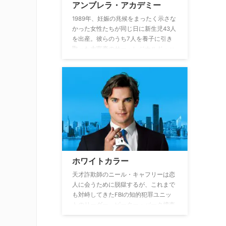
アンブレラ・アカデミー
1989年、妊娠の兆候をまったく示さな
かった女性たちが同じ日に新生児43人
を出産。彼らのうち7人を養子に引き
取った大富豪のサー・レジナルド・ハ
ーグリーヴズはアンブレラ・アカデミ
ーを創設し、子どもたちをスーパーヒ
ーローに育てていく。しかし、彼らが
ティーンエイジャーになると家族はバ
ラバラになり、アンブレラ・アカデミ
ーは解散。そしてさらに時は経ち、父
は謎の死を遂げてしまう…。再び集結
した子どもたちは父の死の謎を追うこ
とに。
ホワイトカラー
天才詐欺師のニール・キャフリーは恋
人に会うために脱獄するが、これまで
も対峙してきたFBIの知的犯罪ユニッ
トのリーダー、ピーター・バーク捜査
官に捉えられてしまう。しかし、刑務
所から逃れる代わりに他の犯罪者の逮