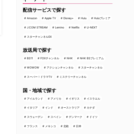
配信サービスで探す
Amazon
Apple TV
Disney+
Hulu
Huluプレミア
J:COM STREAM
Lemino
Netflix
U-NEXT
スターチャンネルEX
放送局で探す
BS11
FOXチャンネル
NHK
NHK BSプレミアム
WOWOW
アクションチャンネル
スターチャンネル
スーパー！ドラマTV
ミステリーチャンネル
国・地域で探す
アイルランド
アメリカ
イギリス
イスラエル
イタリア
インド
オーストラリア
カナダ
スウェーデン
スペイン
デンマーク
ドイツ
フランス
メキシコ
北欧
日本