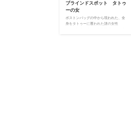
ブラインドスポット タトゥ
ーの女
ボストンバッグの中から現われた、全
身をタトゥーに覆われた謎の女性
――。記憶を失った身元不明女性の全
身に刻まれたタトゥーを手掛かりに、
FBIの捜査チームが数々の犯罪を暴い
ていく姿を描く。