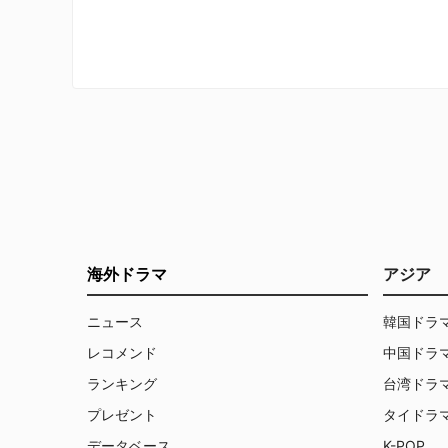
捕に協力することを提案。天才的な頭
脳と確かな技術を駆使し、FBIや詐欺
師たちを相手に見事な駆け引きを繰り
広げていく。
海外ドラマ
アジア
ニュース
韓国ドラ
レコメンド
中国ドラ
ランキング
台湾ドラ
プレゼント
タイドラ
データベース
K-POP