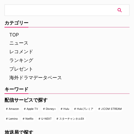
イル・“アビー”・シュート（ポー
リー・ペレット）らで構成され、
事件の解決に心血を注ぐ。
カテゴリー
TOP
ニュース
レコメンド
ランキング
プレゼント
海外ドラマデータベース
キーワード
配信サービスで探す
Amazon
Apple TV
Disney+
Hulu
Huluプレミア
J:COM STREAM
Lemino
Netflix
U-NEXT
スターチャンネルEX
放送局で探す