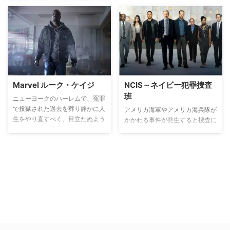
イリングの天才、ロバート・ゴー
レン、そして彼の相棒であるアレ
クサンドラ・エイムズらの敏腕刑
事たちが豊富な知識と知性で数々
の凶悪な難事件の捜査に当たって
いる。凶悪犯罪の裏に潜む犯人を
突き止めるため、心理戦や話術、
そして緻密な計画操作を立て二人
は日々奮闘する。マイク・ローガ
Marvel ルーク・ケイジ
NCIS～ネイビー犯罪捜査
ンやザック・ニコルズ、ダニー・
班
ニューヨークのハーレムで、冤罪
ロス、メーガン・ウィラーら仲間
で投獄された過去を葬り静かに人
アメリカ海軍やアメリカ海兵隊が
とも協力し、一筋縄では解決でき
生をやり直すべく、目立たぬよう
かかわる事件が発生すると捜査に
そうにない犯罪の奥まで捜査のメ
にひっそりと暮らしている逃亡者
乗り出す、NCIS（海軍犯罪捜査
スを入れていく。
ルーク・ケイジ。しかし、ギャン
局）の活躍を描く犯罪捜査ドラ
グのボスに狙われた若者の命を救
マ。アメリカ・ワシントンD.C.に
ったために、思いも寄らぬ事件に
本部を置くNCISは、チームをま
巻き込まれギャングたちと対峙す
とめ上げる鬼軍曹リロイ・ジェス
ることに――。
ロ・ギブス（マーク・ハーモ
ン）、警察から引き抜かれたやり
手の捜査官アンソニー・“トニ
ー”・ディノッゾ（マイケル・ウ
ェザリー）、個性派分析官アビゲ