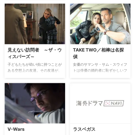
見えない訪問者 ～ザ・ウ
TAKE TWO／相棒は名探
ィスパーズ～
偵
子どもたちが幼い頃に持つことが
女優のサマンサ・サム・スウィフ
ある空想上の友達。その友達が、
トは俳優の婚約者に恥ずかしいフ
実は空想でなかったら？謎の声で
ラれ方をされた上に、長年続けて
子どもだけにささやく遊び友達が
いたドラマまで打ち切られスキャ
仕掛ける謎解きゲームが今始まる
ンダルと落ち目のイメージにどん
――。
底に…。そんな中、彼女に私立探
偵役で映画への出演のチャンスが
巡ってきて、私立探偵であるエデ
ィに、役作りのための実地体験を
させるよう依頼する…。
V-Wars
ラスベガス