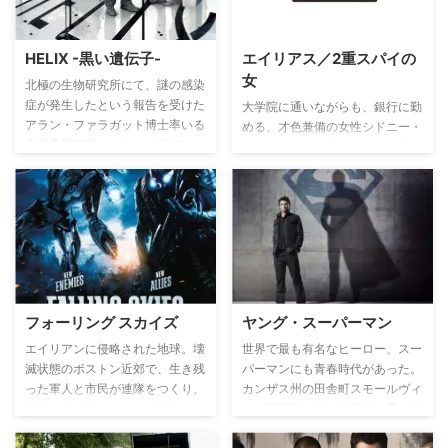
ロンは密かに人型のスパイを人間
社会へと送り込んでいるのだっ
た…。
HELIX -黒い遺伝子-
エイリアス／2重スパイの
女
北極の生物研究所にて、謎の感染
症が発生したという報告を受けた
大学院に通いながらも、銀行に勤
アラン・ファラガット博士率いる
める、才色兼備の女性シドニー・
疾病予防管理センター（CDC）
ブリストウは、実はアメリカ中央
の面々は現地へと向かい、調査を
情報局（CIA）の秘密作戦支部
開始するが、そのウィルスは極め
SD-6のスパイとしての顔も持っ
て危険かつ重大な脅威となること
ていた。そのことを恋人のダニー
が明らかになる。人類存亡にかか
に打ち明けた日から、彼女の人生
わる重大な秘密が次々と浮き彫り
は一変してしまう…SD-6はCIAを
になり、彼らが調査を進めようと
装った国際犯罪組織であり、秘密
する中、恐るべき陰謀の数々が彼
を知ったダニーを殺害。シドニー
らに襲い掛かる。
も命を狙われることになってしま
フォーリング スカイズ
ヤング・スーパーマン
う。シドニーは組織の情報を横流
しするために、CIAとの二重スパ
エイリアンに侵略された地球。壊
世界で最も有名なヒーロー、スー
イになることを決意するのだっ
滅状態のボストン近郊で、生き残
パーマンにも青春時代があった。
た…。
った軍人と市民が連隊をつくり、
カンザス州の田舎町スモールヴィ
人類が生き残りをかけて戦う。
ルに隕石群と共に宇宙船に乗り落
下したカル＝エルは、ケント夫妻