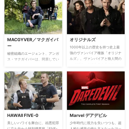
により拾われ、逞しい青年へと成
長していた。彼は自らに備わった
スーパーパワーを隠しながらも、
街の大金持ちレックス・ルーサー
の命を救うなど、正義感は人一倍
強かった。スーパーマンとして活
躍する片鱗を魅せながら、普通の
MACGYVER／マクガイバ
オリジナルズ
青年と同じように、日々の生活に
ー
苦悩するクラーク・ケントが描か
1000年以上の歴史を持つ史上最
れる。
強のヴァンパイア種族「オリジナ
秘密組織のエージェント、アンガ
ルズ」。ヴァンパイアと狼人間の
ス・マクガイバーは、同居してい
ハイブリッドであるクラウスは、
る友人のボーザーをはじめとした
その種族の中でも最強のヴァンパ
近しい人たちに自らの素性を隠し
イアだった。そんなクラウスがか
ながら、日々、危険な任務に携わ
つての弟子で、ニューオリンズの
っていた。彼は、武器を持たず、
ヴァンパイアの王として君臨する
身の回りにある日用品を利用し、
マルセルと予期せぬ再会を果たし
危機を脱する凄腕のエージェント
たことで、ヴァンパイア、魔女、
である。相棒のジャック・ダルト
人狼による人類存亡をかけた全面
ンと共に、世界をまたにかけた極
戦争の幕が上がる。
秘ミッションに挑む！
HAWAII FIVE-0
Marvel デアデビル
美しいハワイを舞台に、凶悪犯罪
少年時代に視力を失いつつも、超
に立ち向かう特別捜査班「FIVE-
人的な感覚の持ち主となったマッ