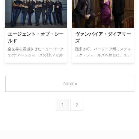
ために作った＜ディヴィジョン
を封印しており、すべて枯れ落ち
＞。ニキータはディヴィジョンで
てしまうと世界は脅威にさらされ
厳しい訓練を受け、一流の暗殺者
てしまうのだった…。この樹を救
へと育て上げられた。しかし、た
うために、冒険に出るエルフや魔
った一人の愛する人を組織に奪わ
法使いなどの4人と魔物との死闘
エージェント・オブ・シー
ヴァンパイア・ダイアリー
れたことで組織から抜け出すこと
を描く。
ルド
ズ
を決意し、脱走。それから3年
後。再び組織の前に姿を現したニ
全世界を震撼させたニューヨーク
謎多き町、バージニア州ミスティ
キータは、組織で身につけた術を
での“アベンジャーズの戦い”が終
ック・フォールズを舞台に、ステ
駆使して、自分の人生を奪ったデ
結し、世界平和のために、監視を
ファン・サルヴァトーレ（ポー
ィヴィジョンへ復讐を始める。
強化することを決めた、国際平和
ル・ウェズレイ）とデイモン・サ
維持組織シールドは、死んだはず
ルヴァトーレ（イアン・サマーハ
の捜査官フィル・コールソンを復
ルダー）の美しきヴァンパイア兄
Next »
職させ、彼が率いる特命チームを
弟と17歳のエレナ・ギルバート
結成させる。彼らの任務は宇宙か
（ニーナ・ドブレフ）が織りなす
らの脅威や超能力を秘めた超人か
恋の三角関係を描き出した、ヴァ
1
2
ら、一般市民を守ること。捜査の
ンパイア・ロマンス。心に大きな
ため、日夜、全世界を飛び回る！
傷を抱えた普通の女子高生エレナ
の前に、ミステリアスな転校生ス
テファンが現れたことで、物語が
幕を開ける…。