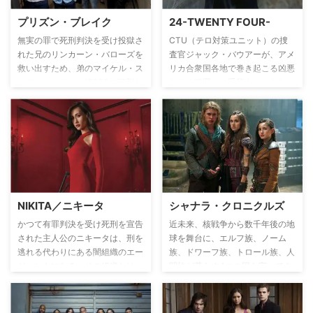
プリズン・ブレイク
24-TWENTY FOUR-
無実の罪で死刑判決を受け投獄さ
CTU（テロ対策ユニット）の捜
れた兄のリンカーン・バローズを
査官ジャック・バウアーが、アメ
救い出すため、弟のマイケル・ス
リカ合衆国各地で巻き起こる凶悪
コフィールドは、IQ200の頭脳と
なテロ犯罪に、手段をいとわない
体に刻み込まれた刑務所の設計図
大胆な行動の数々から時にはアメ
を組み込んだタトゥーを駆使し
リカ政府に裏切られながらも、分
て、単身、刑務所に乗り込み、一
析官のクロエ・オブライエンや頼
世一代の脱獄計画を企てるが、そ
れる捜査官のトニー・アルメイダ
こにはアメリカ政府をも巻き込ん
ら個性豊かな面々と共に、立ち向
だ強大な陰謀が隠されているのだ
かっていく姿を8シーズンにわた
った…。全世界熱狂の大ヒットタ
り映し出した、リアルタイム・サ
イムリミット・サスペンス。
スペンス。
NIKITA／ニキータ
シャナラ・クロニクルズ
かつて有罪判決を受け死刑を宣告
近未来、核戦争から数千年後の地
された主人公のニキータは、刑を
球を舞台に、エルフ族、ノーム
逃れる代わりにある闇組織のエー
族、ドワーフ族、トロール族、人
ジェントになる。その組織とは、
間族が暮らす4つの国を守ってき
政府の一部の要人たち＜オーバー
たエルクリスと呼ばれる樹が突如
サイト＞が、国家のためという名
枯れ始めたことで物語が幕を開け
目で自分たちの陰謀を遂行させる
る。この樹の葉は一枚一枚が魔物