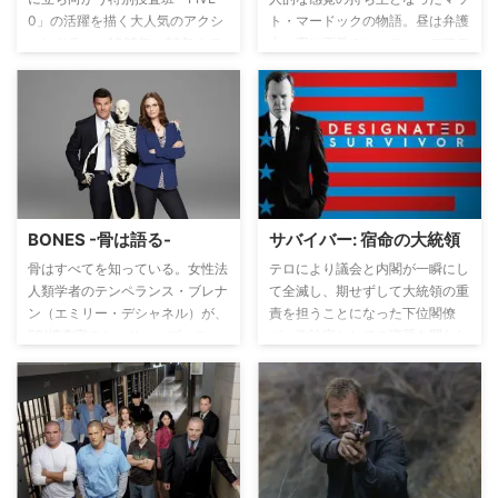
0」の活躍を描く大人気のアクシ
ト・マードックの物語。昼は弁護
ョンドラマ。1968年～80年まで
士、夜は正義のヒーロー、デアデ
12年に渡り全284話が放送され、
ビルとして、ニューヨーク市ヘル
70年代に旋風を巻き起こした世
ズキッチンに潜む悪と対決する。
界的超人気シリーズを、現代版と
して更にパワーアップして蘇らせ
た最新テレビシリーズ。オリジナ
ル版の「ハワイ5-0」は、ベンチ
ャーズの演奏でも有名なオープニ
ングソングで有名。最新版の本作
BONES -骨は語る-
サバイバー: 宿命の大統領
においても、オープニングソング
のイメージはそのままに、オリジ
骨はすべてを知っている。女性法
テロにより議会と内閣が一瞬にし
ナル版のコンセプトを踏襲しつ
人類学者のテンペランス・ブレナ
て全滅し、期せずして大統領の重
つ、大迫力のアクションや、舞台
ン（エミリー・デシャネル）が、
責を担うことになった下位閣僚
となるハワイのロケーションの魅
FBI捜査官のシーリー・ブース
が、政治家としての資質を問われ
力、そして現代ならではの社会情
（デヴィッド・ボレアナズ）と共
ながらも、着実に周りの信頼を得
勢を織り込み、オリジナル版をは
に、各地で巻き起こる凶悪犯罪の
て、多くの若いスタッフと共に政
るかに上回る見どころ満載の大ヒ
事件現場で発見された白骨死体や
府を再建する。と同時に、テロの
ット犯罪ドラマ。
遺体の骨から難事件解決の糸口を
目的や犯人、内通者を探すために
見つけ出していく、新感覚クライ
FBIが多くの犠牲を払いながら隠
ム・サスペンス。
された真実に迫っていく。