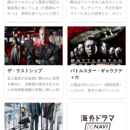
謎のウイルスにより親友が残忍な
舞台はラスベガスにあるカジノホ
吸血鬼と化してしまった医師ルー
テル、モンテシート。不正行為や
サーは、原因を探りながらも恐ろ
ライバル店との競争など、カジノ
しい世界に立ち向かっていく。
で巻き起こる様々なトラブルを解
決するエリート監視チームの活躍
をテンポ良く描く人気シリーズ。
ザ・ラストシップ
バトルスター・ギャラクテ
ィカ
史上最悪の伝染病に襲われた世界
を舞台に、治療薬の発見を託され
人類は12のコロニー（植民惑星）
た米海軍駆逐艦の苦難に満ちた戦
に分かれ、繁栄を遂げていたが、
いをスリリングに描く。アメリカ
人間の手により開発された人工知
海軍が誇る最新鋭ミサイル駆逐艦
能を備えた生命体「サイロン」が
ネイサン・ジェームズを舞台に、
突如反乱を起こし、人類に牙をむ
水上戦・対空戦・艦内での戦闘・
く。人類とサイロンは長きにわた
上陸部隊による地上戦が描かれる
り戦争を続けるが、ある日を境に
大迫力のミリタリーアクション。
休戦することになる。しかしサイ