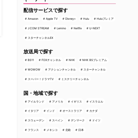
配信サービスで探す
Amazon
Apple TV
Disney+
Hulu
Huluプレミア
J:COM STREAM
Lemino
Netflix
U-NEXT
スターチャンネルEX
放送局で探す
BS11
FOXチャンネル
NHK
NHK BSプレミアム
WOWOW
アクションチャンネル
スターチャンネル
スーパー！ドラマTV
ミステリーチャンネル
国・地域で探す
アイルランド
アメリカ
イギリス
イスラエル
イタリア
インド
オーストラリア
カナダ
スウェーデン
スペイン
デンマーク
ドイツ
フランス
メキシコ
北欧
日本