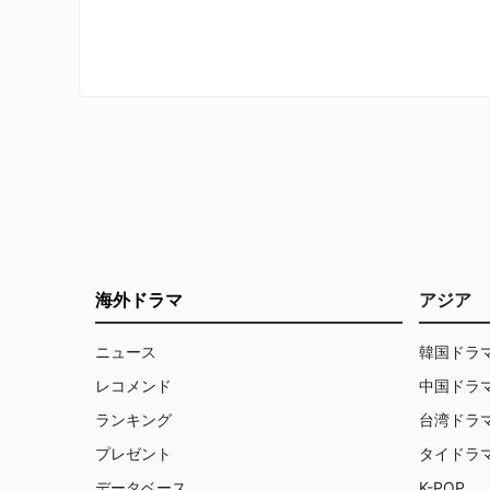
二度とスパイ活動ができぬよう資金は
街で巻
凍結、おまけにIDすら持っていなかっ
ていく
た。仕方なく賞金稼ぎの元カノや昔な
イトが
じみのサムとともに人助けを始めるマ
たのか
イケル。FBIの監視や執拗に電話をか
れてい
けてくる心配性の母マデリンの干渉を
犯罪捜
かわしながら、警察も取り上げないよ
そのど
うな街の事件を解決していく－。
この『シ
ORD
が製作
リアリ
決のた
事を主
海外ドラマ
アジア
いうも
に飽き
作品と
ニュース
韓国ドラ
あるボ
レコメンド
中国ドラ
ってし
ランキング
台湾ドラ
プレゼント
タイドラ
データベース
K-POP