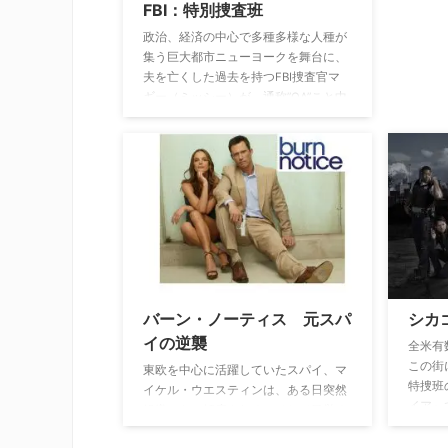
FBI：特別捜査班
政治、経済の中心で多種多様な人種が
集う巨大都市ニューヨークを舞台に、
夫を亡くした過去を持つFBI捜査官マ
ギー（ミッシー）が、通称”OA”こと中
東系の元潜入捜査官ジダン（ジーコ）
とコンビを組み、テロ・誘拐など一刻
一秒を争う緊急事態に挑む。
バーン・ノーティス 元スパ
シカゴ
イの逆襲
全米有
この街
東欧を中心に活躍していたスパイ、マ
特捜班
イケル・ウエスティンは、ある日突然
イア』
組織からの解雇される。そして目覚め
として
たのはなぜか故郷のマイアミ。しかも
イトが