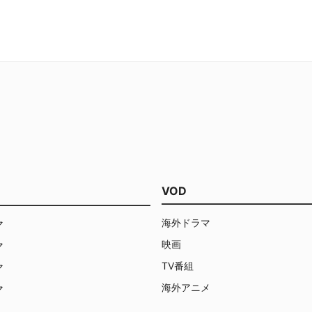
き起こる凶悪犯罪に立ち向かっ
。刑務所にまで入所していたボ
なぜ、特捜班のリーダーとなっ
？そこには上層部の思惑が隠さ
るのだった。刑事ドラマもとい
査ドラマは数多く存在するが、
れとも一線を画す存在なのが、
カゴP.D.』。『LAW &
ER』シリーズのディック・ウルフ
しているだけに、やはり圧倒的
ズムが目を引く。また、事件解
めなら手段をいとわない悪徳刑
人公に据えることで、新鮮さと
VOD
のも発揮しており、刑事ドラマ
てしまっている人でも楽しめる
海外ドラマ
なっている。いわば嫌われ者で
マ
イトのことが、きっと好きにな
映画
マ
まうはずだ。
TV番組
マ
海外アニメ
マ