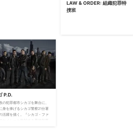
LAW & ORDER: 組織犯罪特
捜班
 P.D.
数の犯罪都市シカゴを舞台に、
に身を捧げるシカゴ警察21分署
の活躍を描く。『シカゴ・ファ
でケイシーと敵対する悪徳刑事
強烈な印象を残したハンク・ボ
特捜班の中心となり、シカゴの