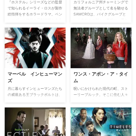
艦イリノイからミサイルを打ち込
が恋に落ちた精霊サイラスとの思
『ホステル』シリーズなどの監督
カリフォルニア州チャーミングで
まれ、船は損傷し、何名かの犠牲
い出を。
で知られるイーライ・ロスが製作
無法者グループとして名を馳せる
者が出る。チャプリンは決死の反
総指揮をするホラードラマ。ペン
SAMCROは、バイクグループと
撃に出ることを決意し、インド洋
シルヴァニア州の元製鋼所を中心
いう表向きの顔とは裏腹に、悪を
に浮かぶ美しいサンタマリナ島に
に栄えた町、ヘムロック・グロー
もって悪を制すギャング集団とし
上陸する。
ヴが舞台。17歳の少女が殺された
ても街では知られていた。そんな
事件をきっかけに、今は荒廃した
ある日、彼らの武器庫が何者かに
町に暮らすエキセントリックな住
より爆破される事件が発生し、彼
人たちの素顔を描く。
らの人生が大きく様変わりしてい
く…。暴力が支配するこの街で、
アナーキーな奴らの戦いの幕が上
がる。
マーベル インヒューマン
ワンス・アポン・ア・タイ
ズ
ム
月に暮らすインヒューマンズたち
呪いにかけられた現代の町、スト
の威厳ある王ブラックボルトは、
ーリーブルック。そこに住む人々
軽くささやくだけで都市を破壊で
はみんなの良く知るおとぎ話のキ
きるほどの力がある声の持ち主。
ャラクターたち。しかし住人たち
ある日、クーデターによって月を
は魔女の強力な呪いにより記憶を
追われて散り散りになった彼ら王
失って暮らしている。各エピソー
族たちは、地球のハワイへと逃れ
ドはストーリーブルックでの出来
る。ハワイの豊かな自然と文化、
事と呪いの前に起こった出来事と