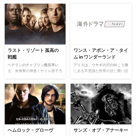
命を救い、その地域出身のホンド
ーを後任に指名するが、年功序列
ではチームメイトのディーコンの
方が適任者だと考える。そんな中
でも事件は起き、チーム・メンバ
ーたちを率いて事件解決へと捜査
を続ける。
ラスト・リゾート 孤高の
ワンス・アポン・ア・タイ
戦艦
ム in ワンダーランド
ベテランのチャプリン艦長率い
アリスは、ウサギの穴の向こう側
る、米海軍の弾道ミサイル原子力
にある不思議な世界の信じ難い話
潜水艦“USSコロラド”。パキスタ
をする。冒険をしている間に見た
ンに核ミサイルを発射せよという
と言うものは、目に見えない猫、
指令が届くが、なぜか通常のワシ
水タバコを吸う芋虫、しゃべるト
ントンDC本部からではなく、南
ランプなど奇妙なものばかり。悩
極司令部から出ていた。腑に落ち
みを抱えているアリスは正気を失
ないチャプリンと副長のサムは発
ってしまったのかもしれない。医
射寸前で中断し、司令本部に確認
師たちはすべてを忘れてしまう治
を求めるが、命令に背いたとして
療法でアリスを治そうとする。ア
チャプリンは艦長の職を解かれて
リス自身もすべてを忘れ去ってし
ヘムロック・グローヴ
サンズ・オブ・アナーキー
しまう。すると突然、味方の潜水
まいたいと思っていた。特に彼女