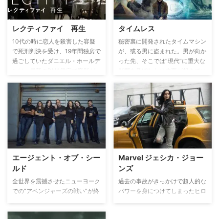
そこに暮らす人々との触れ合い
いう二つの視点で進められ、現代
は、ロイヤルファミリーにとって
と昔話の世界が交差する世界を描
思いがけないものだった。だが、
くダーク・ファンタジー。
レクティファイ 再生
タイムレス
これまでの生き方が永遠に失われ
てしまう前に、彼らはなんとして
10代の時に恋人を殺害した容疑
秘密裏に開発されたタイムマシン
でも、自分の故郷に戻らなければ
で死刑判決を受け、19年間独房で
が、或る男に盗まれた。男が向か
ならない…。
過ごしていたダニエル・ホールデ
った先、そこでは”現代”に重大な
ンは、最新のDNA鑑定で容疑が
影響を及ぼした出来事が起きてい
晴れ故郷の町に戻ってくる。人生
た。この緊急事態に集められたの
の半分以上を独房で過ごし、心は
は不揃いな3人組：歴史学教授の
まだティーンエイジャーのままの
ルーシー、軍人のワイアット、タ
ダニエルに、久しぶりに再会した
イムマシンに精通するルーファ
家族もどう接すればよいか戸惑い
ス。歴史を変えさせないため、彼
を隠せない。さらに、いまだに彼
らはタイムマシンの試作機に乗
を疑う町の人々やマスコミの目が
り、男を追いかける！ 果たし
彼を待ち受ける…。
て、3人は歴史を守ることが出来
エージェント・オブ・シー
Marvel ジェシカ・ジョー
るのか…!?そして、男の目的と
ルド
ンズ
は…!?
全世界を震撼させたニューヨーク
過去の事故がきっかけで超人的な
での“アベンジャーズの戦い”が終
パワーを身につけてしまったヒロ
結し、世界平和のために、監視を
イン、ジェシカ・ジョーンズ。ス
強化することを決めた、国際平和
ーパーヒロインとして活躍してい