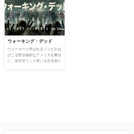
維持組織シールドは、死んだはず
た彼女はある男の存在によりトラ
の捜査官フィル・コールソンを復
ウマを抱え、自分の人生をやり直
職させ、彼が率いる特命チームを
すために私立探偵に転職。ニュー
結成させる。彼らの任務は宇宙か
ヨークに巣食う闇とらわれ、様々
らの脅威や超能力を秘めた超人か
な事件に巻き込まれていく彼女
ら、一般市民を守ること。捜査の
が、自分を苦しめた元凶を追い詰
ため、日夜、全世界を飛び回る！
めていく姿を描く。
ウォーキング・デッド
ウォーカーと呼ばれるゾンビがは
びこる黙示録的なアメリカを舞台
に、保安官リック率いる生存者た
ちが、安住の地を求めて恐怖に立
ち向かう姿を描くヒューマン・ド
ラマ。