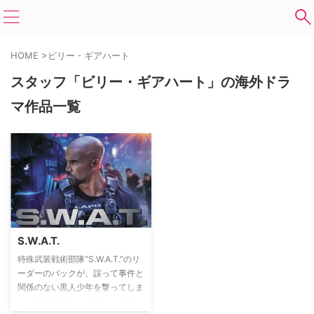
HOME
>
ビリー・ギアハート
スタッフ「ビリー・ギアハート」の海外ドラ
マ作品一覧
S.W.A.T.
特殊武装戦術部隊“S.W.A.T.”のリ
ーダーのバックが、誤って事件と
関係のない黒人少年を撃ってしま
う。警察署長は、負傷した少年の