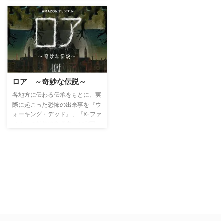
ット・ステイブラー刑事と相棒の
オリビア・ベンソン刑事だ。確固
たる道徳的信念を持って事件に挑
むステイブラーはタフな刑事だ
が、幼い頃父親に虐待されて育っ
たというトラウマを背負ってい
る。また、熱血タイプの女刑事で
あるベンソンも、レイプによって
生まれた子どもであるという生い
ロア ～奇妙な伝説～
立ちを持つ。そんな彼らが性犯罪
各地方に伝わる伝承をもとに、実
に深く心を痛めながら、現代社会
際に起こった恐怖の出来事を『ウ
が直面する様々な問題に鋭いメス
ォーキング・デッド』、『X-ファ
を入れていく。
イル』の製作総指揮者らが実写
化。吸血鬼や狼人間、人さらいな
どのホラー伝説の裏に隠された真
実が、衝撃的な映像やアニメーシ
ョン、記録とナレーションによっ
て明らかにされる。