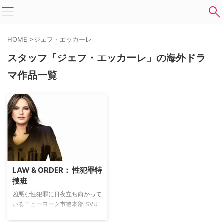
HOME
>
ジェフ・エッカーレ
スタッフ「ジェフ・エッカーレ」の海外ドラ
マ作品一覧
LAW & ORDER： 性犯罪特
捜班
凶悪な性犯罪に日夜立ち向かって
いるニューヨーク市警本部 SVU
の面々。その中心的存在がエリオ