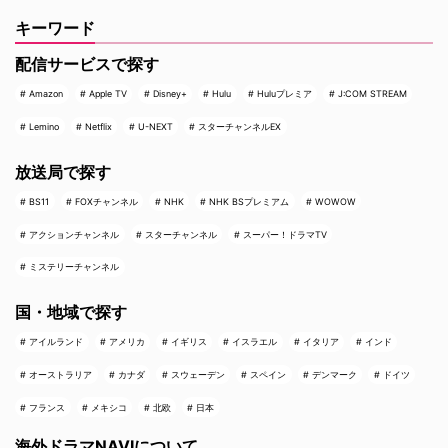
キーワード
配信サービスで探す
Amazon
Apple TV
Disney+
Hulu
Huluプレミア
J:COM STREAM
Lemino
Netflix
U-NEXT
スターチャンネルEX
放送局で探す
BS11
FOXチャンネル
NHK
NHK BSプレミアム
WOWOW
アクションチャンネル
スターチャンネル
スーパー！ドラマTV
ミステリーチャンネル
国・地域で探す
アイルランド
アメリカ
イギリス
イスラエル
イタリア
インド
オーストラリア
カナダ
スウェーデン
スペイン
デンマーク
ドイツ
フランス
メキシコ
北欧
日本
海外ドラマNAVIについて