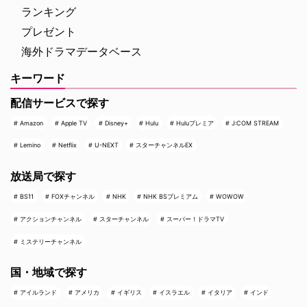
ランキング
プレゼント
海外ドラマデータベース
キーワード
配信サービスで探す
Amazon
Apple TV
Disney+
Hulu
Huluプレミア
J:COM STREAM
Lemino
Netflix
U-NEXT
スターチャンネルEX
放送局で探す
BS11
FOXチャンネル
NHK
NHK BSプレミアム
WOWOW
アクションチャンネル
スターチャンネル
スーパー！ドラマTV
ミステリーチャンネル
国・地域で探す
アイルランド
アメリカ
イギリス
イスラエル
イタリア
インド