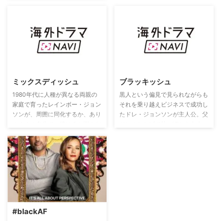
ミックスディッシュ
ブラッキッシュ
1980年代に人種が異なる両親の
黒人という偏見で見られながらも
家庭で育ったレインボー・ジョン
それを乗り越えビジネスで成功し
ソンが、周囲に同化するか、あり
たドレ・ジョンソンが主人公。父
のままの自分でい続けるか悩んだ
ドレのおかげで幼い頃から白人に
体験談を語る。レインボーの両親
混ざって裕福な生活をしてきた子
はヒッピーの共同体から郊外への
どもたちには黒人の歴史と文化が
引っ越しを決意。両親が新生活に
身についておらず、そのアイデン
苦労する一方で、レインボーら子
ティティを模索する。
どもたちは白人とも黒人とも認識
されない学校生活に直面する。
#blackAF