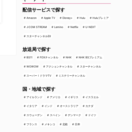
配信サービスで探す
Amazon
Apple TV
Disney+
Hulu
Huluプレミア
J:COM STREAM
Lemino
Netflix
U-NEXT
スターチャンネルEX
放送局で探す
BS11
FOXチャンネル
NHK
NHK BSプレミアム
WOWOW
アクションチャンネル
スターチャンネル
スーパー！ドラマTV
ミステリーチャンネル
国・地域で探す
アイルランド
アメリカ
イギリス
イスラエル
イタリア
インド
オーストラリア
カナダ
スウェーデン
スペイン
デンマーク
ドイツ
フランス
メキシコ
北欧
日本