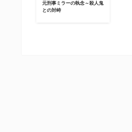
元刑事ミラーの執念～殺人鬼
との対峙