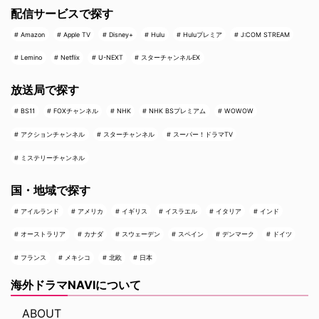
配信サービスで探す
Amazon
Apple TV
Disney+
Hulu
Huluプレミア
J:COM STREAM
Lemino
Netflix
U-NEXT
スターチャンネルEX
放送局で探す
BS11
FOXチャンネル
NHK
NHK BSプレミアム
WOWOW
アクションチャンネル
スターチャンネル
スーパー！ドラマTV
ミステリーチャンネル
国・地域で探す
アイルランド
アメリカ
イギリス
イスラエル
イタリア
インド
オーストラリア
カナダ
スウェーデン
スペイン
デンマーク
ドイツ
フランス
メキシコ
北欧
日本
海外ドラマNAVIについて
ABOUT