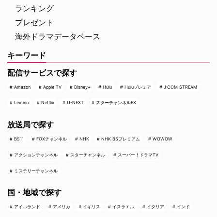
ランキング
プレゼント
海外ドラマデータベース
キーワード
配信サービスで探す
Amazon
Apple TV
Disney+
Hulu
Huluプレミア
J:COM STREAM
Lemino
Netflix
U-NEXT
スターチャンネルEX
放送局で探す
BS11
FOXチャンネル
NHK
NHK BSプレミアム
WOWOW
アクションチャンネル
スターチャンネル
スーパー！ドラマTV
ミステリーチャンネル
国・地域で探す
アイルランド
アメリカ
イギリス
イスラエル
イタリア
インド