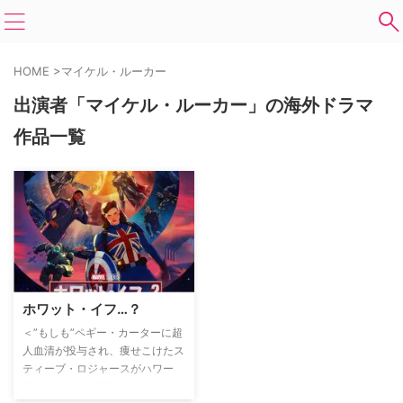
HOME
>
マイケル・ルーカー
出演者「マイケル・ルーカー」の海外ドラマ
作品一覧
ホワット・イフ…？
＜”もしも”ペギー・カーターに超
人血清が投与され、痩せこけたス
ティーブ・ロジャースがハワー
ド・スタークのアーマースーツを