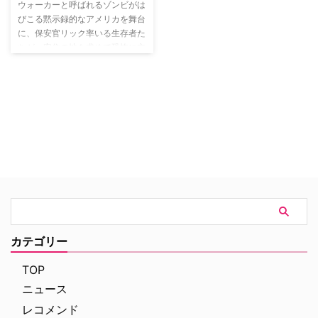
警察も取り上げないような街の事
ウォーカーと呼ばれるゾンビがは
件を解決していく－。
びこる黙示録的なアメリカを舞台
に、保安官リック率いる生存者た
ちが、安住の地を求めて恐怖に立
ち向かう姿を描くヒューマン・ド
ラマ。
カテゴリー
TOP
ニュース
レコメンド