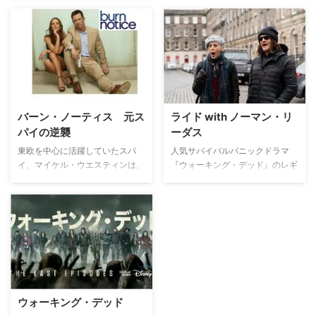
着て戦いに加わっていたら…？＞
バーン・ノーティス 元ス
ライド with ノーマン・リ
パイの逆襲
ーダス
東欧を中心に活躍していたスパ
人気サバイバルパニックドラマ
イ、マイケル・ウエスティンは、
『ウォーキング・デッド』のレギ
ある日突然組織からの解雇され
ュラーキャストの一人、ダリル役
る。そして目覚めたのはなぜか故
のノーマン・リーダスがホストを
郷のマイアミ。しかも二度とスパ
務める旅番組。バイク好きで知ら
イ活動ができぬよう資金は凍結、
れるノーマンが連れとともにバイ
おまけにIDすら持っていなかっ
クで全米を巡り、バイクショップ
た。仕方なく賞金稼ぎの元カノや
やタトゥーショップ、バーといっ
昔なじみのサムとともに人助けを
たバイカーたちが好きな場所を回
始めるマイケル。FBIの監視や執
って、各地のバイク文化を探る。
拗に電話をかけてくる心配性の母
ウォーキング・デッド
マデリンの干渉をかわしながら、