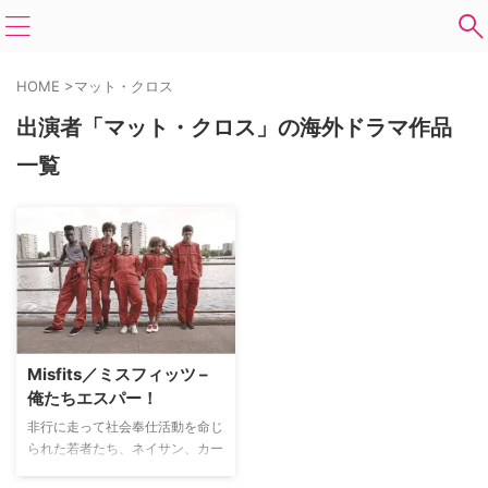
HOME
>
マット・クロス
出演者「マット・クロス」の海外ドラマ作品
一覧
Misfits／ミスフィッツ –
俺たちエスパー！
非行に走って社会奉仕活動を命じ
られた若者たち、ネイサン、カー
ティス、ケリー、アリーシャ、そ