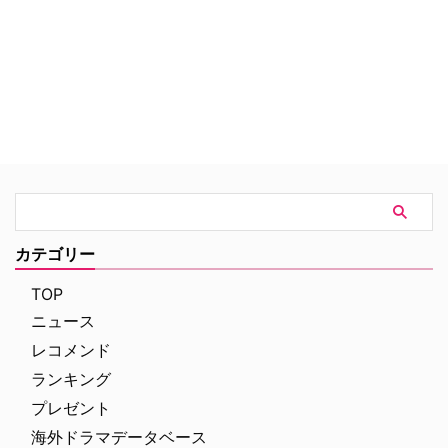
してサイモン。ある日彼らはらロ
ンドンを襲った奇妙な嵐に巻き込
まれる。幸い無事だった5人だ
が、この嵐によりテレパシー、透
明化、時間操作といった不思議な
能力を手に入れてしまう。サイキ
ックとなってしまった若者たち
が、奮闘する姿を描いた超能力
SFドラマ。
カテゴリー
TOP
ニュース
レコメンド
ランキング
プレゼント
海外ドラマデータベース