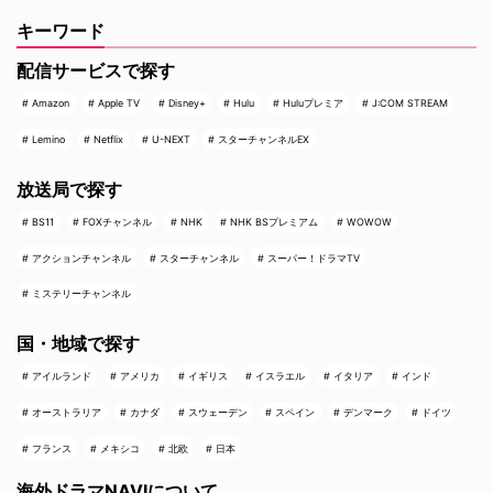
キーワード
配信サービスで探す
Amazon
Apple TV
Disney+
Hulu
Huluプレミア
J:COM STREAM
Lemino
Netflix
U-NEXT
スターチャンネルEX
放送局で探す
BS11
FOXチャンネル
NHK
NHK BSプレミアム
WOWOW
アクションチャンネル
スターチャンネル
スーパー！ドラマTV
ミステリーチャンネル
国・地域で探す
アイルランド
アメリカ
イギリス
イスラエル
イタリア
インド
オーストラリア
カナダ
スウェーデン
スペイン
デンマーク
ドイツ
フランス
メキシコ
北欧
日本
海外ドラマNAVIについて