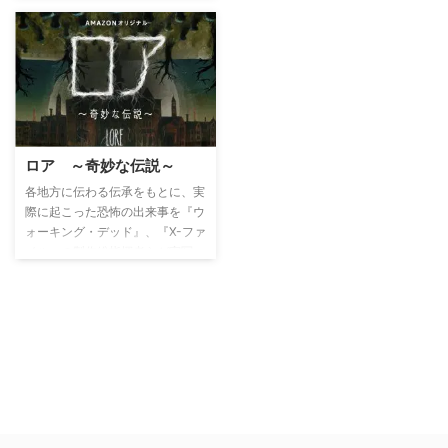
ィルの行方を捜索するうちに、ホ
ーキンス国立研究所という謎めい
た施設の近くで、”011″と刺青を
入れた少女が現れる。不思議なパ
ワーを発揮する彼女の周りで次々
と奇妙な現象が起こり、その不可
思議な現象と研究所で行われてい
る極秘実験が明るみになってい
く…。
ロア ～奇妙な伝説～
各地方に伝わる伝承をもとに、実
際に起こった恐怖の出来事を『ウ
ォーキング・デッド』、『X-ファ
イル』の製作総指揮者らが実写
化。吸血鬼や狼人間、人さらいな
どのホラー伝説の裏に隠された真
実が、衝撃的な映像やアニメーシ
ョン、記録とナレーションによっ
て明らかにされる。