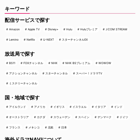
キーワード
配信サービスで探す
Amazon
Apple TV
Disney+
Hulu
Huluプレミア
J:COM STREAM
Lemino
Netflix
U-NEXT
スターチャンネルEX
放送局で探す
BS11
FOXチャンネル
NHK
NHK BSプレミアム
WOWOW
アクションチャンネル
スターチャンネル
スーパー！ドラマTV
ミステリーチャンネル
国・地域で探す
アイルランド
アメリカ
イギリス
イスラエル
イタリア
インド
オーストラリア
カナダ
スウェーデン
スペイン
デンマーク
ドイツ
フランス
メキシコ
北欧
日本
海外ドラマNAVIについて