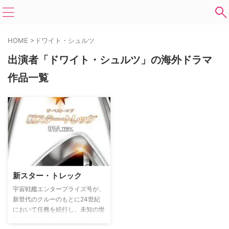
HOME
>
ドワイト・シュルツ
出演者「ドワイト・シュルツ」の海外ドラマ
作品一覧
新スター・トレック
宇宙戦艦エンタープライズ号が、
新世代のクルーのもとに24世紀
において任務を続行し、未知の世
界を探索して新しい生命と文明を