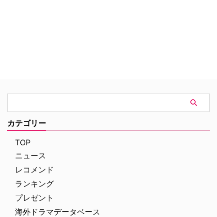
求め、人類未到の宇宙に勇敢に航
海した物語である。 カーク船長
やミスター・スポックたちエンタ
ープライズ号のクルーによる、伝
説の調査航海から約1世紀後の24
世紀。 新しくなったエンタープ
ライズ号を率いるのは宇宙艦隊の
ジャン＝リュック・ピカード大
佐。そして、彼の下で指揮をとる
ジョーク好きな副長のライカー中
佐に、アンドロイドのデータな
ど、個性的なクルーたちが素晴ら
しいチームワークを発揮し、未知
カテゴリー
なるものを求めて広大な宇宙の旅
を続けていくのだ。
TOP
ニュース
レコメンド
ランキング
プレゼント
海外ドラマデータベース