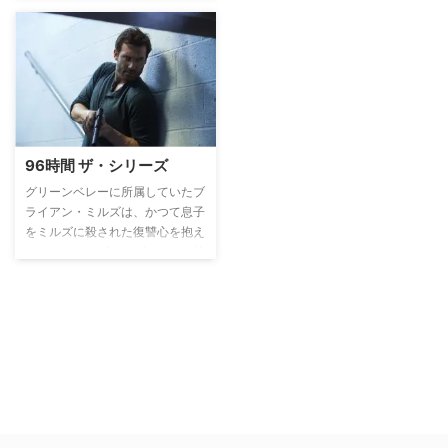
う3つの異なる夏が舞台になる
――。
96時間 ザ・シリーズ
グリーンベレーに所属していたブ
ライアン・ミルズは、かつて息子
をミルズに殺された復讐心を抱え
るメキシコのギャングにより、妹
を惨殺されてしまう。ミルズはそ
の復讐で、ギャングを追い詰める
も、あと一歩のところで大統領直
属の諜報機関ODNIにより阻止さ
れてしまう。ODNIはミルズをエ
ージェントとして雇おうとする
が…。