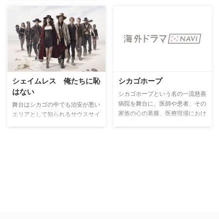
シェイムレス 俺たちに恥
シカゴホープ
はない
シカゴホープという名の一流慈善
病院を舞台に、医師や患者、その
舞台はシカゴの中でも治安が悪い
家族の心の葛藤、医療現場におけ
エリアとして知られるサウスサイ
るモラル、ジレンマを描いたヒュ
ド。その一角で暮らす、常識がま
ーマンドラマ。主人公の天才的な
ったく通用しないアル中のダメ人
外科医ガイガーは、自己中心的で
間フランクを父とするギャラガー
我が強い。妻と離婚をしてからと
家の物語。アメリカの格差社会を
いうもの、患者の診察に集中でき
リアルに描きつつ、どんな状況で
ないでいた。そんな中、結合体双
もへこたれず前向きに生きてい
生児の分離手術の話が来る――。
く、固い絆で結ばれた一家の日常
が描かれる。成績優秀な長男リッ
プはある日、真面目な次男イアン
のある秘密を知ってしまうことに