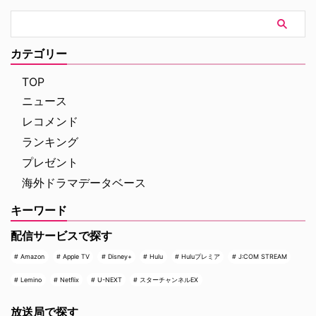
なる。そして、一家の母親代わり
である長女フィオナは素敵な男性
と恋の予感が。個性豊かな6人の
子どもに囲まれて、今日もギャラ
カテゴリー
ガー一家にはそれぞれに事件が巻
き起こる。
TOP
ニュース
レコメンド
ランキング
プレゼント
海外ドラマデータベース
キーワード
配信サービスで探す
Amazon
Apple TV
Disney+
Hulu
Huluプレミア
J:COM STREAM
Lemino
Netflix
U-NEXT
スターチャンネルEX
放送局で探す