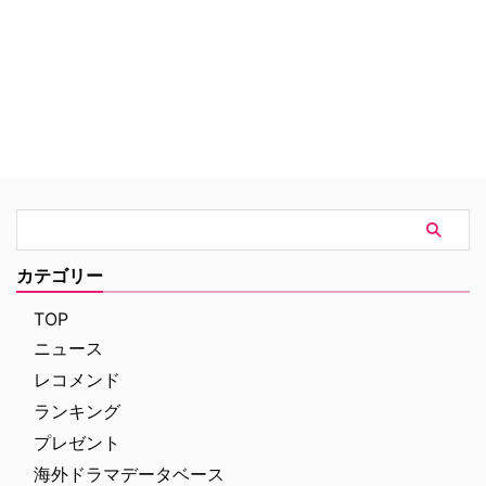
クション、X-ファイル課に転属を
命じられた。そこで彼女が出会っ
たのは優秀だが、オカルトに入れ
込んでいる「スプーキー（変
人）」と揶揄されるフォックス・
モルダー捜査官だった。二人は反
発しあいつつも協力して、UFOな
ど科学では説明の付かない数々の
超常現象的な難事件解決に奮闘し
ていく。モルダー捜査官は、幼い
頃に妹サマンサを宇宙人に誘拐さ
れており、「妹探し」がシリーズ
全体を通してのテーマとなってい
カテゴリー
るが、基本的には、毎回ひとつの
事件に取り組むという1話完結型
TOP
の展開で進む。
ニュース
レコメンド
ランキング
プレゼント
海外ドラマデータベース