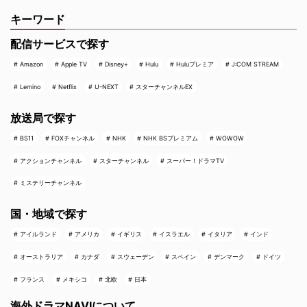
キーワード
配信サービスで探す
Amazon
Apple TV
Disney+
Hulu
Huluプレミア
J:COM STREAM
Lemino
Netflix
U-NEXT
スターチャンネルEX
放送局で探す
BS11
FOXチャンネル
NHK
NHK BSプレミアム
WOWOW
アクションチャンネル
スターチャンネル
スーパー！ドラマTV
ミステリーチャンネル
国・地域で探す
アイルランド
アメリカ
イギリス
イスラエル
イタリア
インド
オーストラリア
カナダ
スウェーデン
スペイン
デンマーク
ドイツ
フランス
メキシコ
北欧
日本
海外ドラマNAVIについて