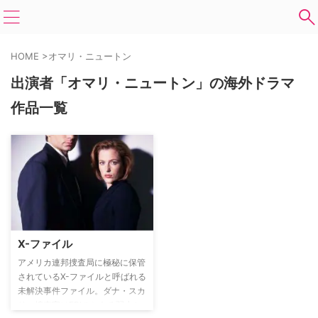
HOME
>
オマリ・ニュートン
出演者「オマリ・ニュートン」の海外ドラマ
作品一覧
X-ファイル
アメリカ連邦捜査局に極秘に保管
されているX-ファイルと呼ばれる
未解決事件ファイル。ダナ・スカ
リー捜査官はFBIのとある弱小セ