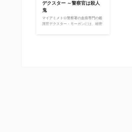
デクスター ～警察官は殺人
鬼
マイアミメトロ警察署の血痕専門の鑑
識官デクスター・モーガンには、秘密
があった。彼は警察という表の顔を持
ちながら、抑えようのない殺人衝動を
抱えていることから、連続殺人鬼いわ
ゆるシリアルキラーとしての裏の顔も
要していた。彼は州一の鑑識官として
高く評価される一方で、日夜、法の目
を潜り抜ける凶悪な犯罪者たちを次々
と殺害していき、自身の欲望を満たす
のであった…。