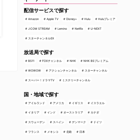
配信サービスで探す
Amazon
Apple TV
Disney+
Hulu
Huluプレミア
J:COM STREAM
Lemino
Netflix
U-NEXT
スターチャンネルEX
放送局で探す
BS11
FOXチャンネル
NHK
NHK BSプレミアム
WOWOW
アクションチャンネル
スターチャンネル
スーパー！ドラマTV
ミステリーチャンネル
国・地域で探す
アイルランド
アメリカ
イギリス
イスラエル
イタリア
インド
オーストラリア
カナダ
スウェーデン
スペイン
デンマーク
ドイツ
フランス
メキシコ
北欧
日本