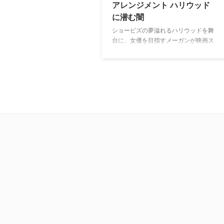
アレンジメント ハリウッド
に潜む闇
ショービズの夢溢れるハリウッドを舞
台に、女優を目指すメーガンが映画ス
ターのカイル主演映画のオーディショ
ンを受けたことをきっかけに、急接近
する。出会って2日後、メーガンの元
に1000万ドルの報酬付きの”結婚契約
書”が届き、一筋縄ではいかないシンデ
レラストーリーの幕が開く――。