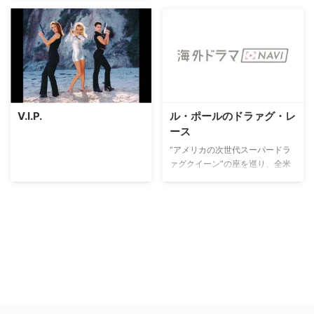
V.I.P.
ル・ポールのドラァグ・レ
ース
“アメリカの次世代スーパードラ
ァグクイーン”の座を巡り、全米
から集まったクイーンたちがしの
ぎを削る人気オーディション番
組。ドラァグクイーン界のカリス
マ的存在として知られるル・ポー
ルがホストを務める。