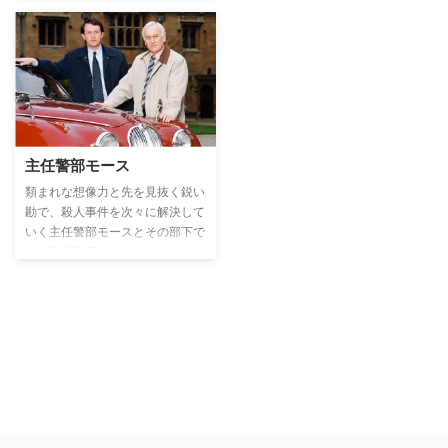
主任警部モース
類まれな想像力と先を見抜く鋭い
勘で、殺人事件を次々に解決して
いく主任警部モースとその部下で
ある部長刑事ルイスのコンビが大
活躍するシリーズ。