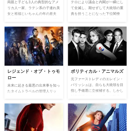
両親と子ども3人の典型的なアメ
テロにより議会と内閣が一瞬にし
リカ人一家、ラテン系の子連れ美
て全滅し、期せずして大統領の重
女と裕福じいちゃんの年の差夫
責を担うことになった下位閣僚
婦、養子を迎えたゲイのカップル
が、政治家としての資質を問われ
という、3つの家族が繰り広げる
ながらも、着実に周りの信頼を得
ドタバタコメディー。タイトルの
て、多くの若いスタッフと共に政
通り”モダン＝現代の”家族模様を
府を再建する。と同時に、テロの
描いた本作は、多種多様な文化が
目的や犯人、内通者を探すために
往来し、家族の形もさまざまな現
FBIが多くの犠牲を払いながら隠
在のアメリカらしい多文化家族が
された真実に迫っていく。
登場する。
レジェンド・オブ・トゥモ
ポリティカル・アニマルズ
ロー
元ファーストレディのエレイン・
バリッシュは、自らも大統領を目
未来に起きる最悪の出来事を知っ
指し予備選に立候補する。しかし
たタイムトラベルの管理人リッ
対立候補のガルセッティに敗北。
プ・ハンターが、その出来事を阻
その直後、これまで散々エレイン
止するため、ヒーローとヴィラン
を悩ませてきた夫であり元大統領
を集めた混成チームを結成。個性
のバドと離婚する。さらにはガル
豊かすぎる異色のチームが危機か
セッティ陣営の応援にまわり、再
ら世界を救って《レジェンド》に
出発をするのだった。2年後―。
なるべく、様々な時代を飛び越え