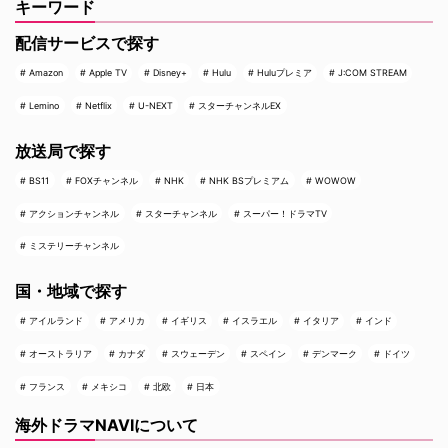
キーワード
配信サービスで探す
Amazon
Apple TV
Disney+
Hulu
Huluプレミア
J:COM STREAM
Lemino
Netflix
U-NEXT
スターチャンネルEX
放送局で探す
BS11
FOXチャンネル
NHK
NHK BSプレミアム
WOWOW
アクションチャンネル
スターチャンネル
スーパー！ドラマTV
ミステリーチャンネル
国・地域で探す
アイルランド
アメリカ
イギリス
イスラエル
イタリア
インド
オーストラリア
カナダ
スウェーデン
スペイン
デンマーク
ドイツ
フランス
メキシコ
北欧
日本
海外ドラマNAVIについて