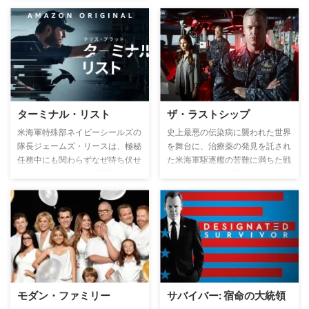
ターミナル・リスト
ザ・ラストシップ
米海軍特殊部ネイビーシールズの
史上最悪の伝染病に襲われた世界
隊長ジェームズ・リースは、極秘
を舞台に、治療薬の発見を託され
任務中にも関わらずなぜ待ち伏せ
た米海軍駆逐艦の苦難に満ちた戦
されたのか、という疑問を抱えた
いをスリリングに描く。アメリカ
まま、家族のもとに戻る。しか
海軍が誇る最新鋭ミサイル駆逐艦
し、新たな証拠が明らかになるに
ネイサン・ジェームズを舞台に、
つれ、リースはある陰謀の存在を
水上戦・対空戦・艦内での戦闘・
知り、自身の人生だけでなく、愛
上陸部隊による地上戦が描かれる
する人々の人生も危険に晒すこと
大迫力のミリタリーアクション。
に―。
モダン・ファミリー
サバイバー: 宿命の大統領