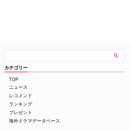
に緑のフードをかぶったダークヒ
ーロー「アロー」として街へと繰
り出す。誰にも正体を明かさずに
孤独な戦いを続けていたオリバー
だったが、用心棒だったジョン
と、家族が経営する会社のIT担当
フェリシティという仲間を得る。
ある日、自分の母親が街に潜む大
きな陰謀に関わっていることを知
り、破滅の危機に直面している街
を救うべく、仲間とともに動き出
す。
カテゴリー
TOP
ニュース
レコメンド
ランキング
プレゼント
海外ドラマデータベース