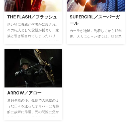
大統領となったガルセッティのも
て戦っていくSFアクション。
とで国務長官を務めるエレイン
は、華々しい活躍によってまさに
THE FLASH／フラッシュ
SUPERGIRL／スーパーガ
時の人となっていた。その矢先、
ール
女性記者スーザンに息子のTJが
幼い頃に母親が何者かに殺され、
ゲイで薬物依存症であることを突
その犯人として父親が捕まり、家
カーラが地球に到着してから12年
き止められてしまう。さらに、米
族と引き離されてしまったバリ
後。大人になった彼女は、従兄弟
国人ジャーナリストがイランで身
ー・アレン。大人になった彼は母
がスーパーマンとして活躍してい
柄を拘束される事態が発生。エレ
親が殺された不思議な現象を解明
る中、正体を隠しながら平凡に暮
インはこのピンチをどう乗り切る
すべく、科学の道へ進む。ところ
らし、大手メディア「キャットコ
のか…!?
がある日、粒子加速器の爆発の影
ー・メディア」でアシスタントと
響を受け昏睡状態に。目が覚める
して働いていた。ある日、事故に
と、超高速で走ることができる能
巻き込まれた姉アレックスを救う
力を身につけていた。同じように
ために能力を発揮した彼女は「ス
爆発のエネルギーで能力を身につ
ーパーガール」として人々を救う
けた人（＝メタヒューマン）がそ
ことを決意。特異生物対策局
ARROW／アロー
の力を犯罪に利用していることを
（DEO）で働くアレックスと共
知り、閃光の如く街を駆け巡る
に、悪意を持った宇宙人たちから
遭難事故の後、孤島での地獄のよ
「フラッシュ」として、街を守っ
地球を守るため、奮闘していく。
うな日々を送ったオリバーは奇跡
ていく。
的に故郷に帰還。死の間際に父か
ら託された街の悪人たちに制裁を
加えるべく、夜になると弓矢を手