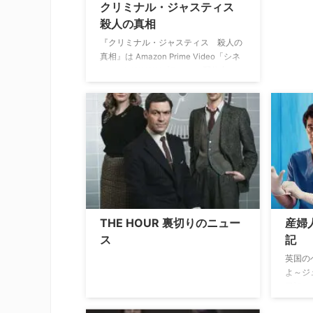
クリミナル・ジャスティス
殺人の真相
『クリミナル・ジャスティス 殺人の
真相』は Amazon Prime Video「シネ
フィルWOWOWプラス」で配信中
THE HOUR 裏切りのニュー
産婦
ス
記
英国の
よ～ジ
日記」
早くも