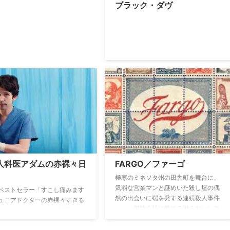
ブラック・ダヴ
人科医アダムの赤裸々日
FARGO／ファーゴ
極寒のミネソタ州の田舎町を舞台に、
気弱な営業マンと謎めいた殺し屋の偶
ベストセラー「すこし痛みます
然の出会いに端を発する連続殺人事件
ュニアドクターの赤裸々すぎる
――。保険会社に勤める冴えないレス
をBBCがドラマ化した話題作が
ターは、ある日、街で高校時代のいじ
日本上陸。産婦人科医アダムの
めっ子サムと遭遇し、絡まれて怪我を