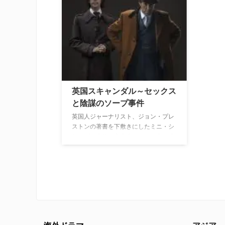
視点か
赤裸々
務める
目“Q
のベン
英国スキャンダル～セックス
と陰謀のソープ事件
英国人ジャーナリスト、ジョン・プレ
ストンの著書を下敷きにしたミニ・シ
リーズ。本作の主人公は、1967年に自
由党党首に選出された実在の政治家ジ
ェレミー・ソープ。同性愛が合法化さ
れる直前だった当時、ソープはノーマ
ン・スコットという男性と関係を持
ち、「その秘密を守る代わりに金を払
え」と脅迫されていた。その後、ソー
プはノーマン殺人未遂の嫌疑をかけら
れ、1976年に党首を辞任。のちに裁判