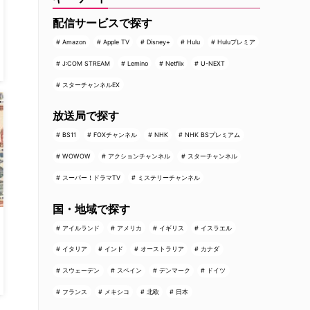
配信サービスで探す
Amazon
Apple TV
Disney+
Hulu
Huluプレミア
J:COM STREAM
Lemino
Netflix
U-NEXT
スターチャンネルEX
放送局で探す
BS11
FOXチャンネル
NHK
NHK BSプレミアム
WOWOW
アクションチャンネル
スターチャンネル
スーパー！ドラマTV
ミステリーチャンネル
国・地域で探す
アイルランド
アメリカ
イギリス
イスラエル
イタリア
インド
オーストラリア
カナダ
スウェーデン
スペイン
デンマーク
ドイツ
フランス
メキシコ
北欧
日本