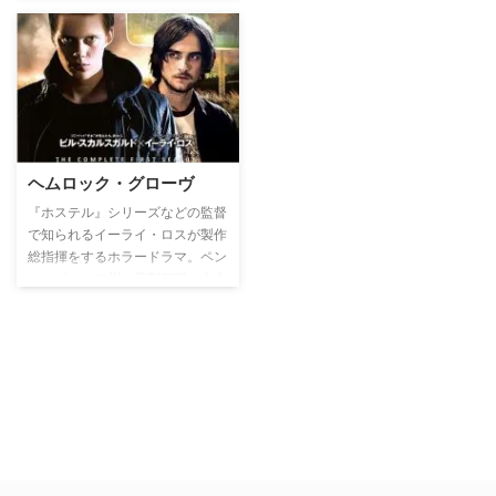
購入した田舎の土地。そこで元セ
レブ一家は一からのスタートを余
儀なくされる…。
ヘムロック・グローヴ
『ホステル』シリーズなどの監督
で知られるイーライ・ロスが製作
総指揮をするホラードラマ。ペン
シルヴァニア州の元製鋼所を中心
に栄えた町、ヘムロック・グロー
ヴが舞台。17歳の少女が殺された
事件をきっかけに、今は荒廃した
町に暮らすエキセントリックな住
人たちの素顔を描く。