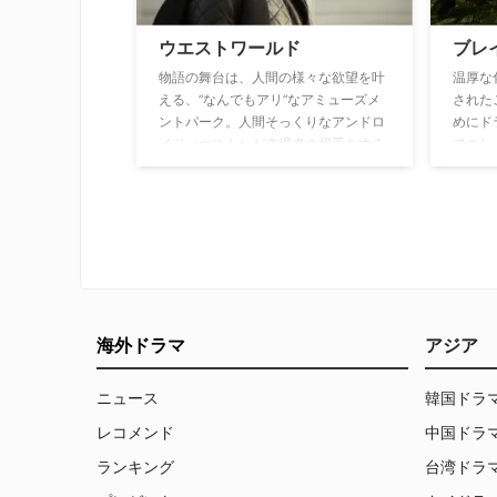
ウエストワールド
ブレ
物語の舞台は、人間の様々な欲望を叶
温厚な
える、”なんでもアリ”なアミューズメ
された
ントパーク。人間そっくりなアンドロ
めにド
イド（ホスト）が来場者の相手をする
でのし
中、安全だったはずのホストたちが次
第に自我に目覚め、人間に牙をむ
く…。
海外ドラマ
アジア
ニュース
韓国ドラ
レコメンド
中国ドラ
ランキング
台湾ドラ