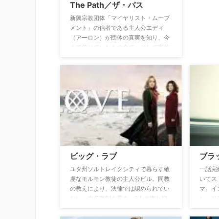
The Path／ザ・パス
新興宗教団体「マイヤリスト・ムーブ
メント」の信者である主人公エディ
（アーロン）が団体の真実を知り、今
まで信じていたもの全て、そして家族
関係までもが崩壊していく――。
ビッグ・ラブ
ブラ
ユタ州ソルトレイクシティで暮らす敬
一話完
虔なモルモン教徒の主人公ビル。同教
いてス
の教えにより、法律では認められてい
マ。イ
ない一夫多妻制を貫き、3人の妻と彼
ン、リ
女たちの間に生まれた子どもたちと一
ジーや
緒に奇妙な生活を送る彼の奮闘を描い
に及ぼ