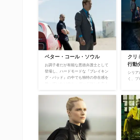
ている。
人の感
トーリ
ベター・コール・ソウル
クリ
行動
お調子者だが有能な悪徳弁護士として
登場し、ハードモードな『ブレイキン
シリア
グ・バッド』の中でも独特の存在感を
く、プ
放っていたソウル・グッドマンを主人
するFB
公に、彼が『ブレイキング・バッド』
を描い
に登場する以前の出来事が描かれてい
く。