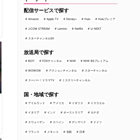
配信サービスで探す
Amazon
Apple TV
Disney+
Hulu
Huluプレミア
J:COM STREAM
Lemino
Netflix
U-NEXT
スターチャンネルEX
放送局で探す
BS11
FOXチャンネル
NHK
NHK BSプレミアム
WOWOW
アクションチャンネル
スターチャンネル
スーパー！ドラマTV
ミステリーチャンネル
国・地域で探す
アイルランド
アメリカ
イギリス
イスラエル
イタリア
インド
オーストラリア
カナダ
スウェーデン
スペイン
デンマーク
ドイツ
フランス
メキシコ
北欧
日本