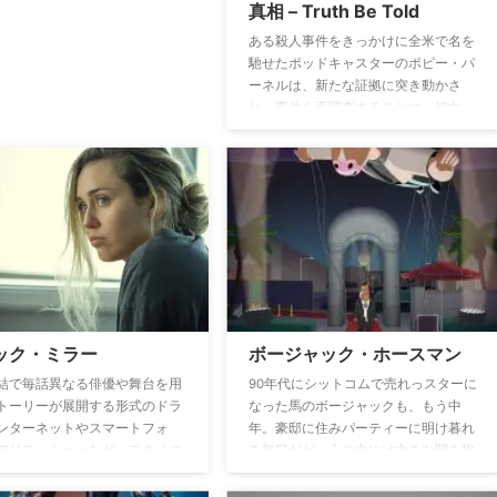
真相 – Truth Be Told
ある殺人事件をきっかけに全米で名を
馳せたポッドキャスターのポピー・パ
ーネルは、新たな証拠に突き動かさ
れ、事件を再調査することに。彼女
は、自分の誤った後押しが原因で刑務
所送りになったかもしれない男と対面
する。
ック・ミラー
ボージャック・ホースマン
結で毎話異なる俳優や舞台を用
90年代にシットコムで売れっスターに
トーリーが展開する形式のドラ
なった馬のボージャックも、もう中
ンターネットやスマートフォ
年。豪邸に住みパーティーに明け暮れ
アリティショーなど、テクノロ
る毎日だが、心の中には大きな闇を抱
メディアの潮流が私たちの生活
えている。第2のチャンスを掴もう
す影響をテーマに据えて、現代
と、ゴーストライターを雇い自身の暴