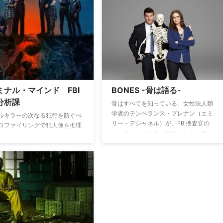
覚にマッチした鮮烈な近未来ス
露本を出版することに決めるが…。
ーを描く。
ミナル・マインド FBI
BONES -骨は語る-
分析課
骨はすべてを知っている。女性法人類
学者のテンペランス・ブレナン（エミ
ルキラーの次なる犯行を防ぐべ
リー・デシャネル）が、FBI捜査官の
ロファイリングで犯人像を推理
シーリー・ブース（デヴィッド・ボレ
Iのエリートチーム”BAU”の活躍
アナズ）と共に、各地で巻き起こる凶
た人気の犯罪捜査ドラマ。
悪犯罪の事件現場で発見された白骨死
体や遺体の骨から難事件解決の糸口を
見つけ出していく、新感覚クライム・
サスペンス。