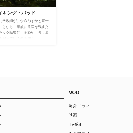
イキング・バッド
化学教師が、余命わずかと宣告
ことから、家族に遺産を残すた
ラッグ精製に手を染め、裏世界
上がっていく姿を描く。
VOD
海外ドラマ
マ
映画
マ
TV番組
マ