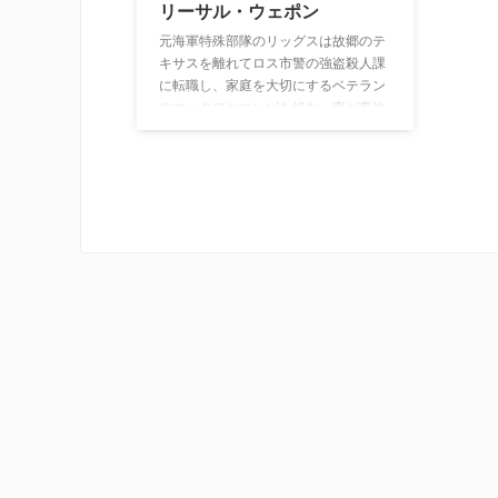
リーサル・ウェポン
元海軍特殊部隊のリッグスは故郷のテ
キサスを離れてロス市警の強盗殺人課
に転職し、家庭を大切にするベテラン
のマータフとコンビを組む。妻が事故
死した過去を引きずるリッグスは自殺
願望があり、犯罪者との対決ではやた
らと大胆不敵になるが、一方のマータ
フは心臓発作による休職から復帰した
ばかりで、相棒の暴走を見ると心臓が
止まりそうな気分になるのだった。こ
の凸凹コンビが数々の凶悪犯を追う！