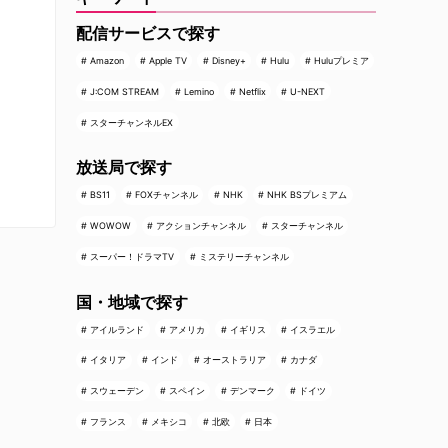
配信サービスで探す
Amazon
Apple TV
Disney+
Hulu
Huluプレミア
J:COM STREAM
Lemino
Netflix
U-NEXT
スターチャンネルEX
放送局で探す
BS11
FOXチャンネル
NHK
NHK BSプレミアム
WOWOW
アクションチャンネル
スターチャンネル
スーパー！ドラマTV
ミステリーチャンネル
国・地域で探す
アイルランド
アメリカ
イギリス
イスラエル
イタリア
インド
オーストラリア
カナダ
スウェーデン
スペイン
デンマーク
ドイツ
フランス
メキシコ
北欧
日本