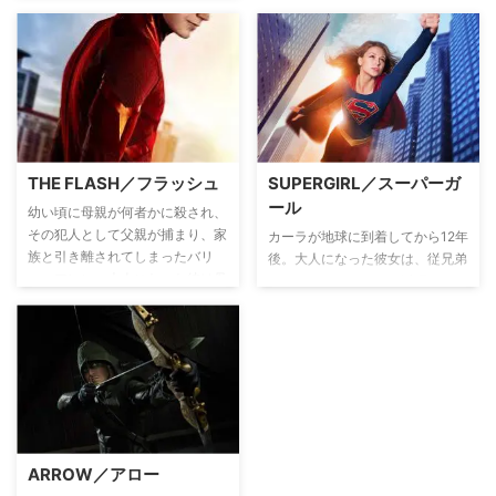
止するため、ヒーローとヴィラン
を集めた混成チームを結成。個性
豊かすぎる異色のチームが危機か
ら世界を救って《レジェンド》に
なるべく、様々な時代を飛び越え
て戦っていくSFアクション。
THE FLASH／フラッシュ
SUPERGIRL／スーパーガ
ール
幼い頃に母親が何者かに殺され、
その犯人として父親が捕まり、家
カーラが地球に到着してから12年
族と引き離されてしまったバリ
後。大人になった彼女は、従兄弟
ー・アレン。大人になった彼は母
がスーパーマンとして活躍してい
親が殺された不思議な現象を解明
る中、正体を隠しながら平凡に暮
すべく、科学の道へ進む。ところ
らし、大手メディア「キャットコ
がある日、粒子加速器の爆発の影
ー・メディア」でアシスタントと
響を受け昏睡状態に。目が覚める
して働いていた。ある日、事故に
と、超高速で走ることができる能
巻き込まれた姉アレックスを救う
力を身につけていた。同じように
ために能力を発揮した彼女は「ス
爆発のエネルギーで能力を身につ
ーパーガール」として人々を救う
けた人（＝メタヒューマン）がそ
ことを決意。特異生物対策局
ARROW／アロー
の力を犯罪に利用していることを
（DEO）で働くアレックスと共