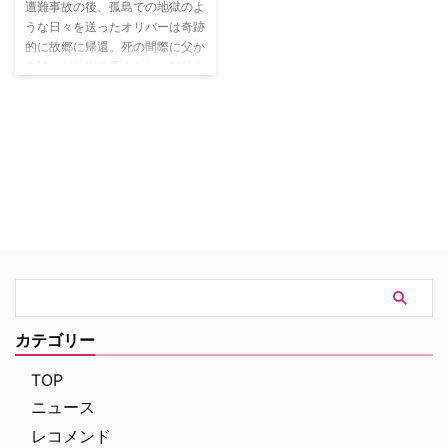
知り、閃光の如く街を駆け巡る
に、悪意を持った宇宙人たちから
遭難事故の後、孤島での地獄のよ
「フラッシュ」として、街を守っ
地球を守るため、奮闘していく。
うな日々を送ったオリバーは奇跡
ていく。
的に故郷に帰還。死の間際に父か
ら託された街の悪人たちに制裁を
加えるべく、夜になると弓矢を手
に緑のフードをかぶったダークヒ
ーロー「アロー」として街へと繰
り出す。誰にも正体を明かさずに
孤独な戦いを続けていたオリバー
だったが、用心棒だったジョン
と、家族が経営する会社のIT担当
フェリシティという仲間を得る。
ある日、自分の母親が街に潜む大
きな陰謀に関わっていることを知
り、破滅の危機に直面している街
を救うべく、仲間とともに動き出
す。
カテゴリー
TOP
ニュース
レコメンド