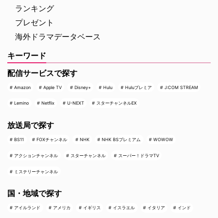
ランキング
プレゼント
海外ドラマデータベース
キーワード
配信サービスで探す
Amazon
Apple TV
Disney+
Hulu
Huluプレミア
J:COM STREAM
Lemino
Netflix
U-NEXT
スターチャンネルEX
放送局で探す
BS11
FOXチャンネル
NHK
NHK BSプレミアム
WOWOW
アクションチャンネル
スターチャンネル
スーパー！ドラマTV
ミステリーチャンネル
国・地域で探す
アイルランド
アメリカ
イギリス
イスラエル
イタリア
インド