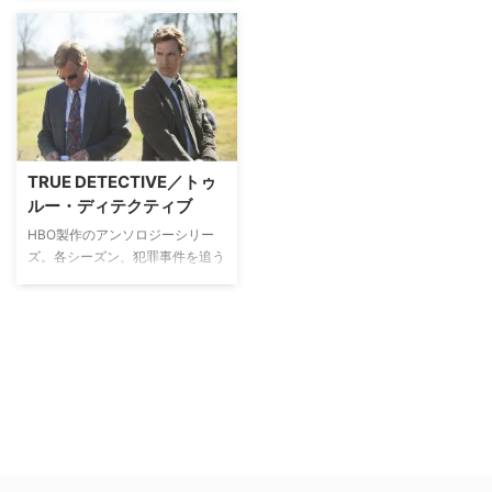
TRUE DETECTIVE／トゥ
ルー・ディテクティブ
HBO製作のアンソロジーシリー
ズ。各シーズン、犯罪事件を追う
刑事の姿が描かれる。シーズン1
ではマシュー・マコノヒー＆ウデ
ィ・ハレルソンが主演し第66回
エミー賞で監督賞を含む5部門を
受賞。舞台をロサンゼルスに移し
たシーズン2ではコリン・ファレ
ル、ヴィンス・ヴォーン、レイチ
ェル・マクアダムスが主演を務め
た。