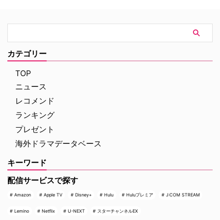
ータに違和感を覚え始める。この
共にその捜査にあたる。
ロボットに隠された真実とは？
カテゴリー
TOP
ニュース
レコメンド
ランキング
プレゼント
海外ドラマデータベース
キーワード
配信サービスで探す
Amazon
Apple TV
Disney+
Hulu
Huluプレミア
J:COM STREAM
Lemino
Netflix
U-NEXT
スターチャンネルEX