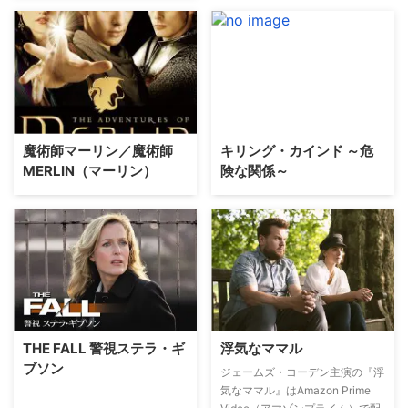
魔術師マーリン／魔術師
キリング・カインド ～危
MERLIN（マーリン）
険な関係～
THE FALL 警視ステラ・ギ
浮気なママル
ブソン
ジェームズ・コーデン主演の『浮
気なママル』はAmazon Prime