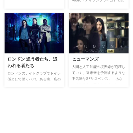
Video（アマゾンプライム）で配
信中。
ロンドン 追う者たち、追
ヒューマンズ
われる者たち
人間と人工知能の境界線が崩壊し
ていく、近未来を予測するような
ロンドンのナイトクラブでトイレ
不気味なSFサスペンス。「あな
係として働くババ。ある晩、店の
たの生活を一変させます」そんな
裏で若い女性フレディが男に襲わ
謳い文句で、人間に代わり家事や
れているところを目撃し、男が気
仕事をこなす高性能AIロボッ
を失うまで殴りつけ、フレディを
ト“シンス”が普及する現代に近い
救う。その3日後、フレディを襲
世界。忙しい妻を楽にさせるた
った男が遺体が発見され、殺人課
め、1体のシンスを購入しアニー
のベテラン刑事ローラは、反汚職
タと名づけたホーキンス一家。し
課から転属してきたばかりの妙に
かし、全て精巧にプログラミング
穏やかでフレンドリーなメンディ
されたロボットであるはずのアニ
警部にイラ立ちを覚えながらも、