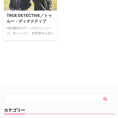
ークのマフィア組織で5大ファミ
生を綴る。研究によって性の革命
リーの一つ、ガンビーノ一家とボ
を引き起こし、やがてタイム誌の
スのジョン・ゴッディまで、米国
表紙を飾るまでの有名人となった
TRUE DETECTIVE／トゥ
の視聴者にとってはよく知る事件
二人。目の前で被験者に性行為を
ルー・ディテクティブ
が巧みに織り込まれている。基本
行ってもらい生理的変化を観測す
的には1話完結で、毎回現実に起
るという大胆なリサーチを30年
HBO製作のアンソロジーシリー
こった事件や社会問題を彷彿させ
以上も続けた二人の関係は彼らの
ズ。各シーズン、犯罪事件を追う
るストーリー展開となっている。
研究に勝るとも劣らないほど奇妙
刑事の姿が描かれる。シーズン1
かつユニーク。
ではマシュー・マコノヒー＆ウデ
ィ・ハレルソンが主演し第66回
エミー賞で監督賞を含む5部門を
受賞。舞台をロサンゼルスに移し
たシーズン2ではコリン・ファレ
ル、ヴィンス・ヴォーン、レイチ
ェル・マクアダムスが主演を務め
た。
カテゴリー