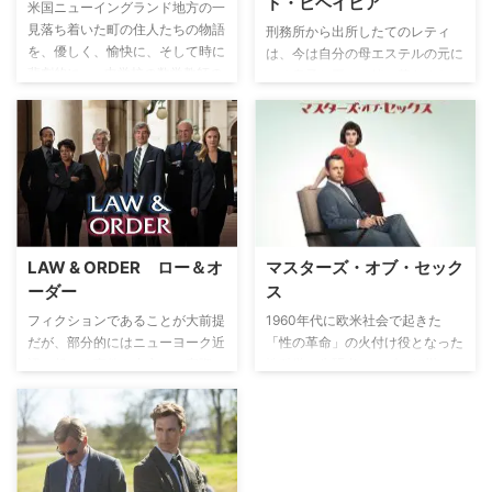
ド・ビヘイビア
米国ニューイングランド地方の一
見落ち着いた町の住人たちの物語
刑務所から出所したてのレティ
を、優しく、愉快に、そして時に
は、今は自分の母エステルの元に
悲劇的に…、中学校の数学教師の
いる息子と再び一緒に暮らすため
目を通して描く25年にわたる物
生活を立て直そうとしている。し
語を綴ったミニシリーズ。主人公
かし、彼女は窃盗の癖が直らず、
オリーヴの日常や、人生の苦しみ
高級ホテルの客室に盗みに入って
や喜び、後悔や希望を淡々と映し
しまう。物色している最中、二人
出す。
の男が部屋に入ってきて慌てて隠
れ るレティ。なんと一人の男が
自分の妻を殺すために殺し屋のハ
ビエルと会話しているところを偶
LAW & ORDER ロー＆オ
マスターズ・オブ・セック
然聞いてしまう。レティはその計
ーダー
ス
画を阻止しようと行動したことか
ら、ハビエルと関わり合うことに
フィクションであることが大前提
1960年代に欧米社会で起きた
なるのだが…。
だが、部分的にはニューヨーク近
「性の革命」の火付け役となった
辺で起こる事件を中心に、実際の
性科学の先駆者、ミズーリ州セン
事件を基にしている本作。地元で
トルイスのワシントン大学病院に
子どもが流れ弾に当たったといっ
勤務する著名な産科医のウィリア
た事件から、積極的安楽死を啓蒙
ム・マスターズ博士とバージニ
するケヴォーキアン医師の事件、
ア・ジョンソン女史を主人公に、
政治家の汚職、さらにはニューヨ
実話に基づいた彼らの艶やかな半