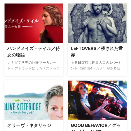
ハンドメイズ・テイル／侍
LEFTOVERS／残された世
女の物語
界
カナダ文学界の巨匠マーガレッ
ある日突然に世界人口の2パーセ
ト・アトウッドによるベストセラ
ント（約1億4千万人）がある日
ー同名小説のドラマ版となる本作
突然に消え去ってしまう。本作は
の舞台となるのは、環境汚染によ
それから3年が経った世界が舞
り少子化問題が深刻化した宗教主
台。アメリカ東部の町で奇妙な現
義国ギレアド共和国。富裕層以外
象が続けて起きている中、残され
の健康な女性は子作りのために侍
た人々の苦悩や葛藤を描く。
女として上位階級の司令官に仕え
ることが決められており、そんな
恐ろしい世界で侍女として仕える
オブフレッドの人生を描く。
オリーヴ・キタリッジ
GOOD BEHAVIOR／グッ