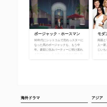
作品。
って解
手腕を
バーは
うにな
ボージャック・ホースマン
モダ
90年代にシットコムで売れっスターに
両親と
なった馬のボージャックも、もう中
人一家
年。豪邸に住みパーティーに明け暮れ
じいち
る毎日だが、心の中には大きな闇を抱
たゲイ
えている。第2のチャンスを掴もう
が繰り
と、ゴーストライターを雇い自身の暴
イトル
露本を出版することに決めるが…。
様を描
往来し
アメリ
る。
海外ドラマ
アジア