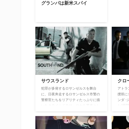
グランパは新米スパイ
サウスランド
クロ
犯罪が多発するロサンゼルスを舞台
アトラ
に、日夜奔走するロサンゼルス市警の
捜班に
警察官たちをリアリティたっぷりに描
ンダ･
いたクライムドラマ。ロケを基本とし
た”尋
たドキュメンタリーの撮影手法を採用
は突然
し、台詞も日常的に使われている言葉
全員が
にこだわるなど、まるで本物の警察官
解明の
たちの活躍を目撃しているかのような
を、容