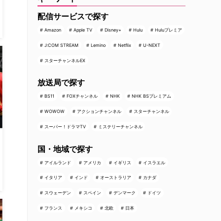
配信サービスで探す
Amazon
Apple TV
Disney+
Hulu
Huluプレミア
J:COM STREAM
Lemino
Netflix
U-NEXT
スターチャンネルEX
放送局で探す
BS11
FOXチャンネル
NHK
NHK BSプレミアム
WOWOW
アクションチャンネル
スターチャンネル
スーパー！ドラマTV
ミステリーチャンネル
国・地域で探す
アイルランド
アメリカ
イギリス
イスラエル
イタリア
インド
オーストラリア
カナダ
スウェーデン
スペイン
デンマーク
ドイツ
フランス
メキシコ
北欧
日本