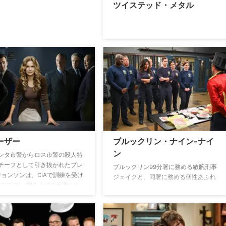
ツイステッド・メタル
ーザー
ブルックリン・ナイン-ナイ
ン
ンタ市警からロス市警の殺人特
チーフとして引き抜かれたブレ
ブルックリン99分署に務める敏腕刑事
ジョンソンは、CIAで訓練を受け
ジェイクと、同署に務める個性あふれ
問のプロ”。叩き上げの刑事たち
る仲間たちの活躍を描く職場コメデ
やってきた女性上司に反発し、
ィ。
移動願いを提出する。しかし、
糸口すら見えなかった難事件
疑者の自白を引き出すことによ