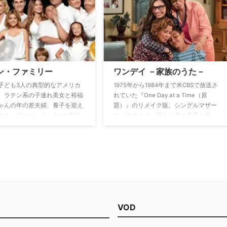
決に導く”クローザー”としての
目の当たりにしたチームのメン
、次第にブレンダに一目置くよ
る。
ン・ファミリー
ワンデイ －家族のうた－
子ども3人の典型的なアメリカ
1975年から1984年まで米CBSで放送さ
、ラテン系の子連れ美女と裕福
れていた『One Day at a Time（原
ゃんの年の差夫婦、養子を迎え
題）』のリメイク版。シングルマザー
のカップルという、3つの家族
のペネロペが、変わり者の母親と共
広げるドタバタコメディー。タ
に、ティーンエイジャーの子どもたち
の通り”モダン＝現代の”家族模
を育てるキューバ系アメリカ人家族を
いた本作は、多種多様な文化が
描いたシットコム。
、家族の形もさまざまな現在の
カらしい多文化家族が登場す
VOD