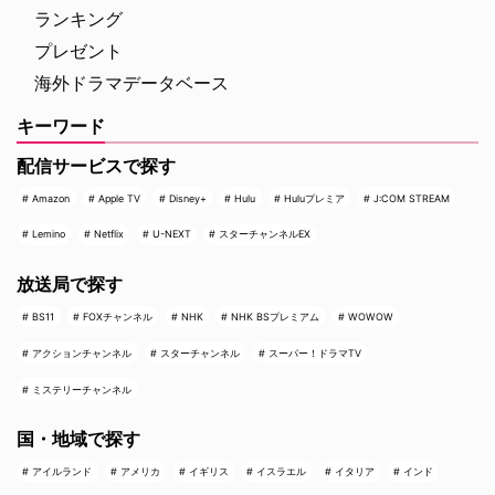
ランキング
プレゼント
海外ドラマデータベース
キーワード
配信サービスで探す
Amazon
Apple TV
Disney+
Hulu
Huluプレミア
J:COM STREAM
Lemino
Netflix
U-NEXT
スターチャンネルEX
放送局で探す
BS11
FOXチャンネル
NHK
NHK BSプレミアム
WOWOW
アクションチャンネル
スターチャンネル
スーパー！ドラマTV
ミステリーチャンネル
国・地域で探す
アイルランド
アメリカ
イギリス
イスラエル
イタリア
インド