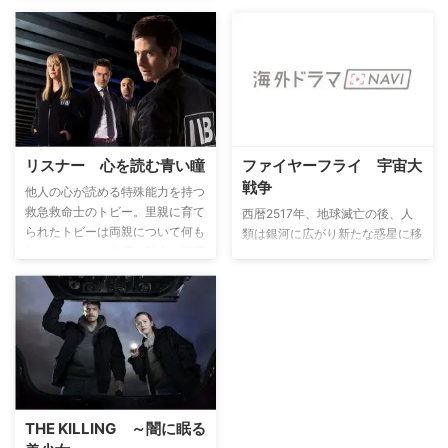
たのは、人狼と黒魔術師たちの凄
まじい戦いだった。
リスナー 心を読む青い瞳
ファイヤーフライ 宇宙大
戦争
他人の心が読める特殊能力を持つ
救急救命士のトビー。里親に育て
西暦2517年、地球滅亡の後、人
られたトビーは両親について何も
類は銀河に広がり新たな惑星に移
知らないため、自身の能力の原因
住していたが、惑星間では貧富の
がわからない。その謎を解明する
差が広がり、”コア”と呼ばれる中
ため、人々の危機を救いながら、
央の惑星は同盟を組み、全惑星を
日々奮闘する。トビーの能力を唯
支配下においていた。独立派の元
一知っているのは、彼の良き相談
軍曹である、マルコム・レイノル
相手であり、助言者であるレイ・
ズ（通称マル）は今でも同盟に抵
マーサーだけだ。二人はこの能力
抗する物好きの一人で、セレニテ
の可能性について調査を進めてい
ィー号の船長である。セレニティ
く。
ー号はファイヤーフライ級の宇宙
THE KILLING ～闇に眠る
貨物船。乗員らは、いわば宇宙の