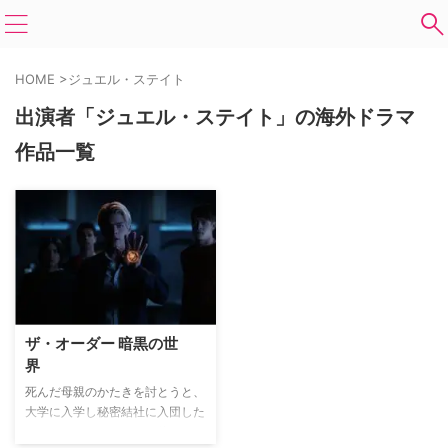
HOME
>
ジュエル・ステイト
出演者「ジュエル・ステイト」の海外ドラマ
作品一覧
ザ・オーダー 暗黒の世
界
死んだ母親のかたきを討とうと、
大学に入学し秘密結社に入団した
ジャック。だが、そこで待ってい