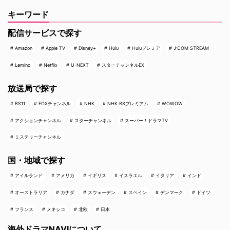
キーワード
配信サービスで探す
Amazon
Apple TV
Disney+
Hulu
Huluプレミア
J:COM STREAM
Lemino
Netflix
U-NEXT
スターチャンネルEX
放送局で探す
BS11
FOXチャンネル
NHK
NHK BSプレミアム
WOWOW
アクションチャンネル
スターチャンネル
スーパー！ドラマTV
ミステリーチャンネル
国・地域で探す
アイルランド
アメリカ
イギリス
イスラエル
イタリア
インド
オーストラリア
カナダ
スウェーデン
スペイン
デンマーク
ドイツ
フランス
メキシコ
北欧
日本
海外ドラマNAVIについて