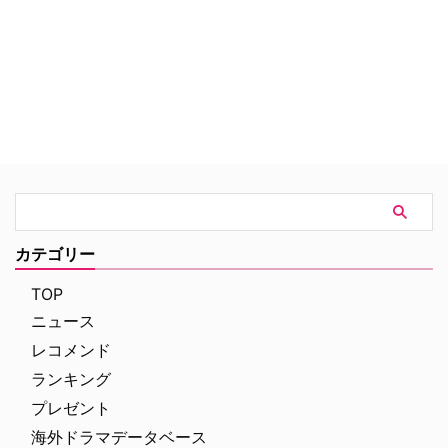
アメリカ・ミネソタ州を舞台に、
そこに住むインガルス一家の日々
を描かれる。頼れる父親チャール
ズ、心優しい母親キャロライン、
大人びた長女メアリー、おてんば
な次女のローラといった登場人物
のストーリーが、ローラの目線で
綴られ、子どもたちの成長や周囲
の人々との心温まるエピソードな
ど、家族愛と隣人愛にあふれる物
語が展開。
カテゴリー
TOP
ニュース
レコメンド
ランキング
プレゼント
海外ドラマデータベース